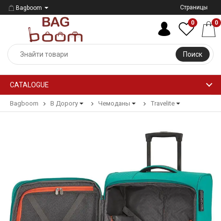
Страницы
Bagboom
0
0
Поиск
CATALOGUE
Bagboom
В Дорогу
Чемоданы
Travelite