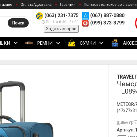
агазине
Оплата/Доставка
Гарантия
Пользовательское соглашени
(063) 231-7375
(067) 887-0880
Пн—Нд 8:30—21:00
(099) 373-3799
Поиск
Задать вопрос
ЛЬКИ
РЕМНИ
СУМКИ
АКСЕ
TRAVELI
Чемода
TL089
METEOR/Pe
(47x77x3
3,855 грн
Артикул: 