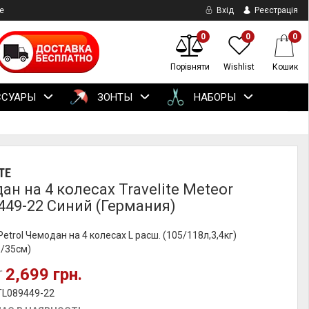
е
Вхід
Реєстрація
0
0
0
Порівняти
Wishlist
Кошик
ССУАРЫ
ЗОНТЫ
НАБОРЫ
TE
н на 4 колесах Travelite Meteor
449-22 Синий (Германия)
trol Чемодан на 4 колесах L расш. (105/118л,3,4кг)
1/35см)
2,699 грн.
.
TL089449-22