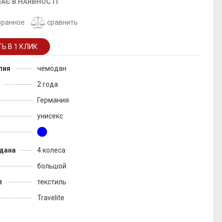
АЄ В НАЯВНОСТІ
бранное
сравнить
лия
чемодан
2 года
Германия
унисекс
дана
4 колеса
большой
л
текстиль
Travelite