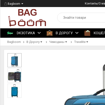
Контакты/О м
Bagboom
ЭКЗОТИКА
В ДОРОГУ
КОШЕ
Bagboom
В Дорогу
Чемоданы
Travelite