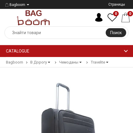
Страницы
Bagboom
0
0
Поиск
CATALOGUE
Bagboom
В Дорогу
Чемоданы
Travelite