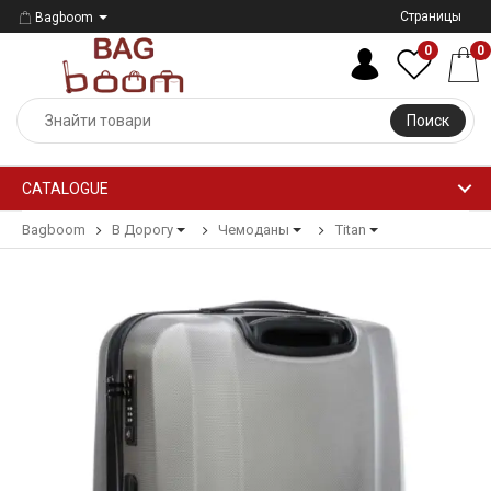
Страницы
Bagboom
0
0
Поиск
CATALOGUE
Bagboom
В Дорогу
Чемоданы
Titan