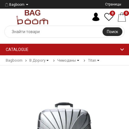
Страницы
Bagboom
0
0
Поиск
CATALOGUE
Bagboom
В Дорогу
Чемоданы
Titan