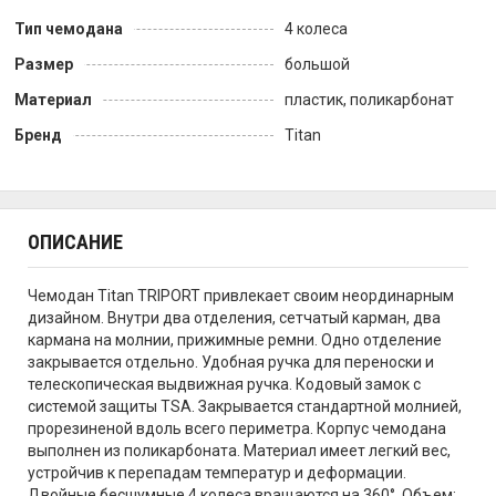
Тип чемодана
4 колеса
Размер
большой
Материал
пластик, поликарбонат
Бренд
Titan
ОПИСАНИЕ
Чемодан Titan TRIPORT привлекает своим неординарным
дизайном. Внутри два отделения, сетчатый карман, два
кармана на молнии, прижимные ремни. Одно отделение
закрывается отдельно. Удобная ручка для переноски и
телескопическая выдвижная ручка. Кодовый замок с
системой защиты TSA. Закрывается стандартной молнией,
прорезиненой вдоль всего периметра. Корпус чемодана
выполнен из поликарбоната. Материал имеет легкий вес,
устройчив к перепадам температур и деформации.
Двойные бесшумные 4 колеса вращаются на 360°. Объем: