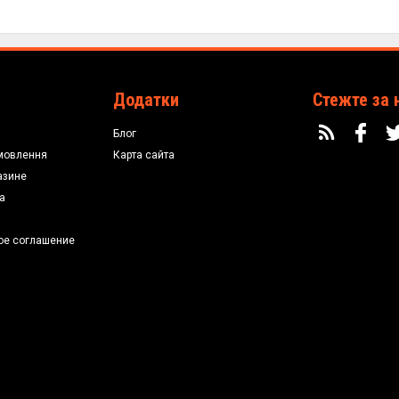
Додатки
Стежте за 
Блог
мовлення
Карта сайта
азине
а
ое соглашение