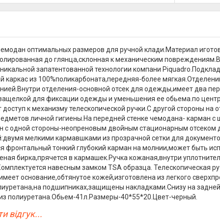
емодан оптимальных размеров для ручной клади.Материал иготов
олированная до глянца,склонная к механическим повреждениям.
уникальной запатентованной технологии компани Piquadro.Подкла
й каркас из 100%поликарбоната,передняя-более мягкая.Отделений
нией.Внутри отделения-основной отсек для одежды,имеет два пе
защелкой для фиксации одежды и уменьшения ее обьема.по центр
 доступ к механизму телескопической ручки.С другой стороны на 
редметов личной гигиены.На передней стенке чемодана- карман 
н с одной стороны-неопреновым двойным стационарным отсеком для
:двумя мелкими кармавшками из прозрачной сетки для документо
ся фронтальный тонкий глубокий карман на молнии,может быть исп
ная бирка,прячется в кармашек.Ручка кожаная,внутри уплотните
омплектуется навесным замком TSA образца. Телескопическая руч
имеет основание,обтянутое кожей,изготовлена из легкого сверхп
лиуретана,на подшипниках,защищены накладками.Снизу на задней 
из полиуретана.Обьем-41л.Размеры-40*55*20.Цвет-черный.
и відгук...