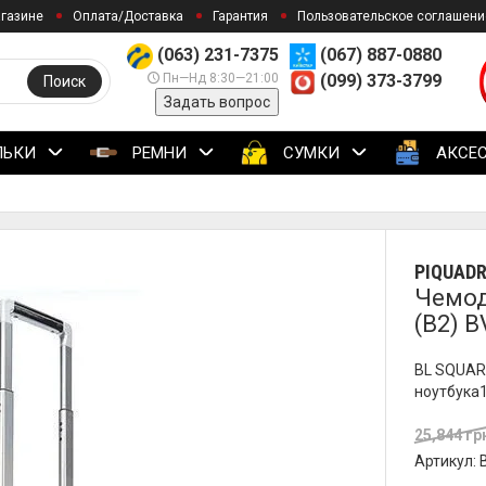
агазине
Оплата/Доставка
Гарантия
Пользовательское соглашени
(063) 231-7375
(067) 887-0880
Пн—Нд 8:30—21:00
(099) 373-3799
Поиск
Задать вопрос
ЛЬКИ
РЕМНИ
СУМКИ
АКСЕ
PIQUAD
Чемод
(B2) 
BL SQUARE
ноутбука15
25,844 гр
Артикул: