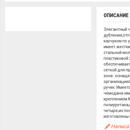
ОПИСАНИЕ
Элегантный ч
дубления,отп
каучуком по 
имеет жестки
стальной мол
пластиковой 
обеспечивает
сеткой для п
зона- оснаще
организацией
ручек. Имеет
чемодана-име
креплением.К
полиуретана,
четыре,из по
изготовлены 
Написат