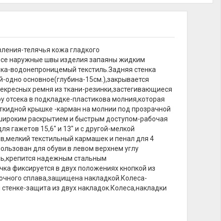
ления-телячья кожа гладкого
Все наружные швы изделия запаяны жидким
дка-водонепроницемый текстиль.Задняя стенка
-одно основное(глубина-15см.),закрывается
рекресных ремня из ткани-резинки,застегивающиеся
у отсека в подкладке-пластикова молния,которая
откидной крышке -карман на молнии под прозрачной
с широким раскрытием и быстрым доступом-рабочая
 гажетов 15,6" и 13" и с другой-мелкой
в,мелкий текстильный кармашек и пенал для 4
ользован для обуви.в левом верхнем углу
ль,крепится надежным стальным
ка фиксируется в двух положениях кнопкой из
рочного сплава,защищена накладкой.Колеса-
стенке-защита из двух накладок.Колеса,накладки