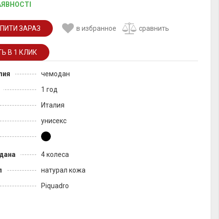
АЯВНОСТІ
ПИТИ ЗАРАЗ
в избранное
сравнить
лия
чемодан
1 год
Италия
унисекс
дана
4 колеса
л
натурал кожа
Piquadro