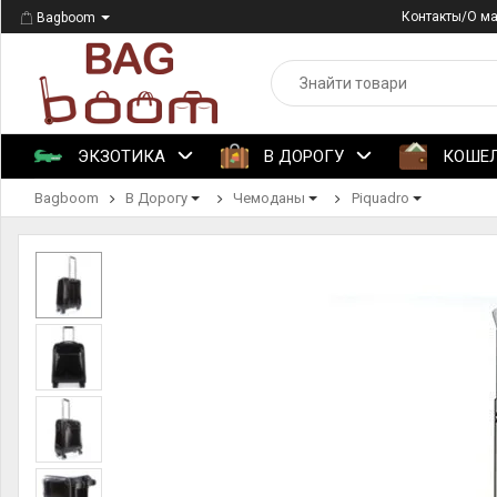
Контакты/О м
Bagboom
ЭКЗОТИКА
В ДОРОГУ
КОШЕ
Bagboom
В Дорогу
Чемоданы
Piquadro