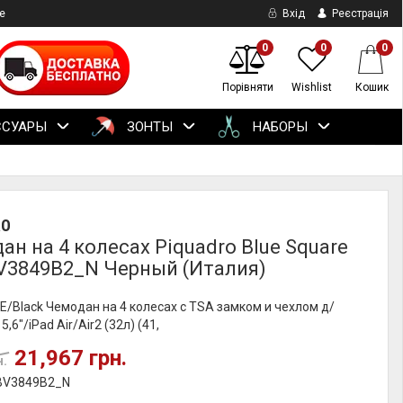
е
Вхід
Реєстрація
0
0
0
Порівняти
Wishlist
Кошик
ССУАРЫ
ЗОНТЫ
НАБОРЫ
RO
ан на 4 колесах Piquadro Blue Square
BV3849B2_N Черный (Италия)
/Black Чемодан на 4 колесах с TSA замком и чехлом д/
,6"/iPad Air/Air2 (32л) (41,
21,967 грн.
н.
 BV3849B2_N