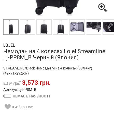
LOJEL
Чемодан на 4 колесах Lojel Streamline
Lj-PP8M_B Черный (Япония)
STREAMLINE/Black Чемодан M на 4 колесах (68л,4кг)
(49x71x29,2см)
3,573 грн.
5,104 грн.
Артикул: Lj-PP8M_B
НЕМАЄ В НАЯВНОСТІ
в избранное