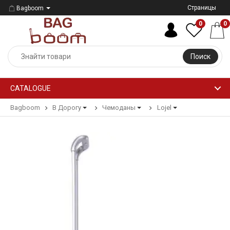
Страницы
Bagboom
0
0
Поиск
CATALOGUE
Bagboom
В Дорогу
Чемоданы
Lojel