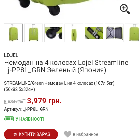
LOJEL
Чемодан на 4 колесах Lojel Streamline
Lj-PP8L_GRN Зеленый (Япония)
STREAMLINE/Green Чемодан L на 4 колесах (107л,5кг)
(56x82,5x32см)
3,979 грн.
5,684 грн.
Артикул: Lj-PP8L_GRN
У НАЯВНОСТІ
КУПИТИ ЗАРАЗ
в избранное