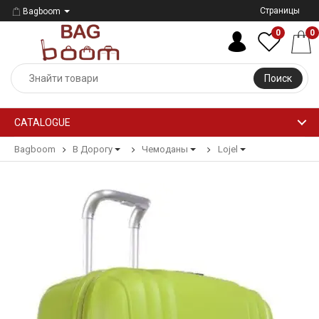
Страницы
Bagboom
0
0
Поиск
CATALOGUE
Bagboom
В Дорогу
Чемоданы
Lojel