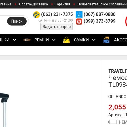
агазине
Оплата/Доставка
Гарантия
Пользовательское соглашени
(063) 231-7375
(067) 887-0880
Пн—Нд 8:30—21:00
(099) 373-3799
Поиск
Задать вопрос
ЛЬКИ
РЕМНИ
СУМКИ
АКСЕ
TRAVELI
Чемода
TL098
ORLANDO/B
2,055
Артикул: 
НЕМ