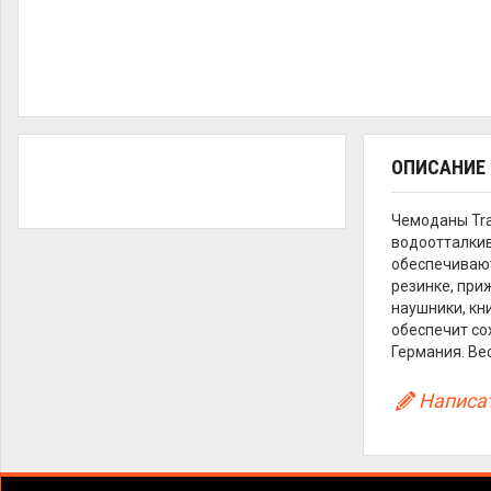
ОПИСАНИЕ
Чемоданы Tra
водоотталкив
обеспечивают
резинке, при
наушники, кн
обеспечит сох
Германия. Вес:
Написат