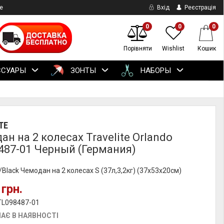
е
Вхід
Реєстрація
0
0
0
Порівняти
Wishlist
Кошик
ССУАРЫ
ЗОНТЫ
НАБОРЫ
TE
н на 2 колесах Travelite Orlando
487-01 Черный (Германия)
lack Чемодан на 2 колесах S (37л,3,2кг) (37x53x20см)
 грн.
TL098487-01
АЄ В НАЯВНОСТІ