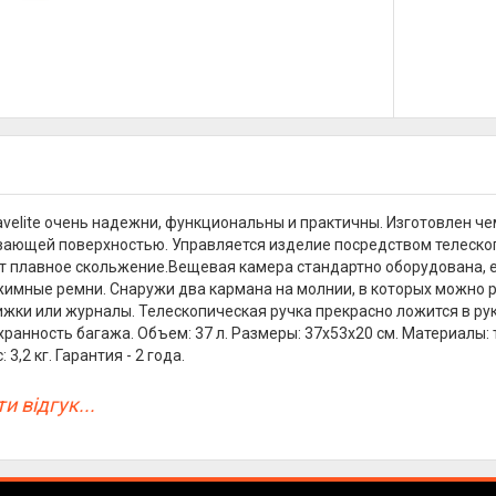
velite очень надежни, функциональны и практичны. Изготовлен ч
ающей поверхностью. Управляется изделие посредством телескоп
 плавное скольжение.Вещевая камера стандартно оборудована, ес
жимные ремни. Снаружи два кармана на молнии, в которых можно
ижки или журналы. Телескопическая ручка прекрасно ложится в рук
ранность багажа. Объем: 37 л. Размеры: 37x53x20 см. Материалы: т
 3,2 кг. Гарантия - 2 года.
и відгук...