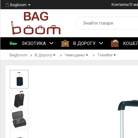
Контакты/О м
Bagboom
ЭКЗОТИКА
В ДОРОГУ
КОШЕ
Bagboom
В Дорогу
Чемоданы
Travelite