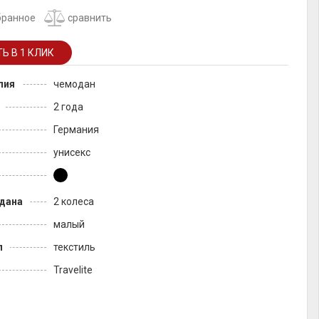
бранное
сравнить
лия
чемодан
2 года
Германия
унисекс
дана
2 колеса
малый
л
текстиль
Travelite