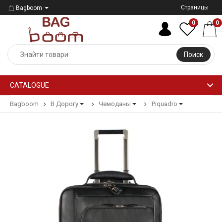
Страницы
Bagboom
0
0
Поиск
CATALOGUE
Bagboom
В Дорогу
Чемоданы
Piquadro