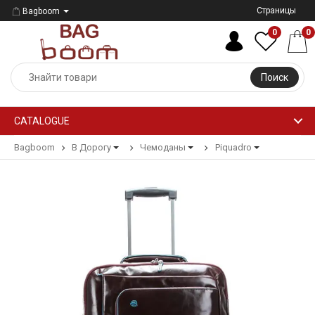
Страницы
Bagboom
0
0
Поиск
CATALOGUE
Bagboom
В Дорогу
Чемоданы
Piquadro