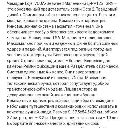
Чемодан Lojel VOJA/Seaweed Маленький Lj-PP12S_GRN –
это обновленный представитель серии Octa 2. Трендовый
дизайн. Оригинальный оттенок зеленого цвета. Легкая и
мощная каркасная основа. Компактные параметры.
Инновационная система закрытия - точечная. Она
обеспечивает особую безопасность всего содержимого
чемодана. Блокировка TSA. Материал – полипропилен.
Максимально прочный и надежный. Он не боится сильных
ударов и падений. Адаптируется под разные погодные
условия и температуры. Безопасен для окружающей
среды. Страна производителя – Япония. Вещевые две
камеры. Ремни фиксации вещей. Разделитель с карманом.
Система удвоенных 4-х колес. Они поворотливы и
послушны. Бесшумный и послушный ход. Массивная
телескопическая ручка, которая сопутствует удобной
транспортировкой чемодана. Лицевая сторона
декорирована вставкой наименования бренда.
Компактные параметры, позволяющие брать чемодан в
небольшие путешествия и командировки, использовать в
качестве ручной клади. Размер S: 37,5х54,5х23 см., объем –
37 литров, вес – 3,2 кг. Предоставляется гарантия – 10 лет.
Выбирайте японское качество, длительный срок