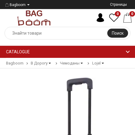
Страницы
Bagboom
0
0
Поиск
CATALOGUE
Bagboom
В Дорогу
Чемоданы
Lojel