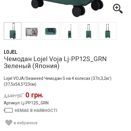
LOJEL
Чемодан Lojel Voja Lj-PP12S_GRN
Зеленый (Япония)
Lojel VOJA/Seaweed Чемодан S на 4 колесах (37л,3,2кг)
(37,5x54,5?23см)
0 грн.
4,640 грн.
Артикул: Lj-PP12S_GRN
НЕМАЄ В НАЯВНОСТІ
в избранное