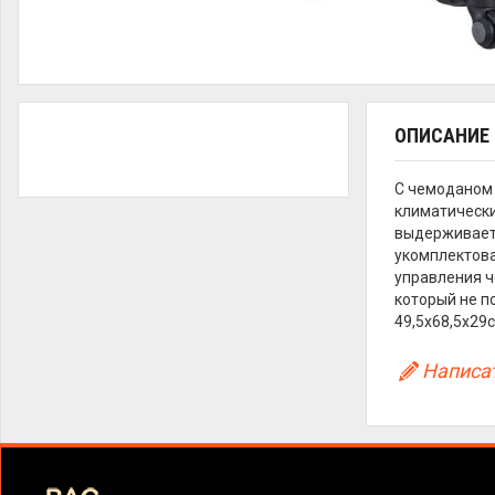
ОПИСАНИЕ
C чемоданом 
климатически
выдерживает 
укомплектова
управления ч
который не п
49,5х68,5x29см
Написат