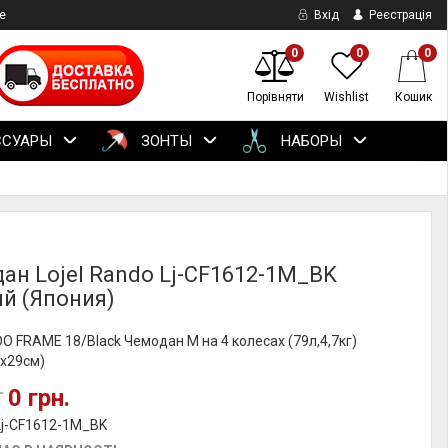
е
Вхід
Реєстрація
0
0
0
Порівняти
Wishlist
Кошик
ССУАРЫ
ЗОНТЫ
НАБОРЫ
ан Lojel Rando Lj-CF1612-1M_BK
й (Япония)
DO FRAME 18/Black Чемодан M на 4 колесах (79л,4,7кг)
5x29см)
0 грн.
.
Lj-CF1612-1M_BK