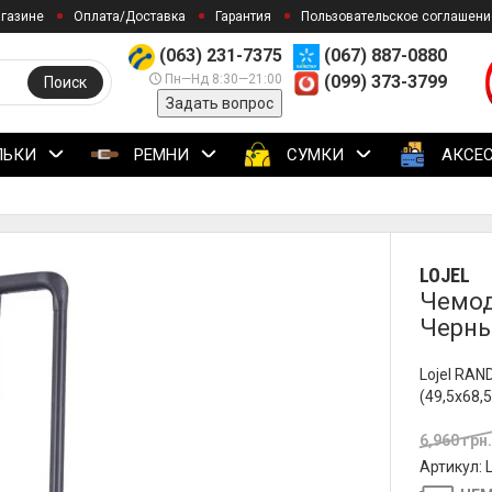
агазине
Оплата/Доставка
Гарантия
Пользовательское соглашени
(063) 231-7375
(067) 887-0880
Пн—Нд 8:30—21:00
(099) 373-3799
Поиск
Задать вопрос
ЛЬКИ
РЕМНИ
СУМКИ
АКСЕ
LOJEL
Чемод
Черны
Lojel RAN
(49,5x68,
6,960 грн
Артикул: 