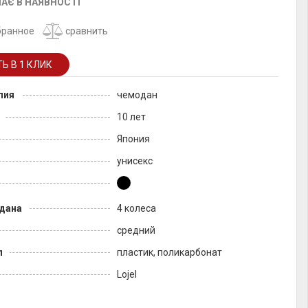
АЄ В НАЯВНОСТІ
бранное
сравнить
лия
чемодан
10 лет
Япония
унисекс
дана
4 колеса
средний
л
пластик, поликарбонат
Lojel