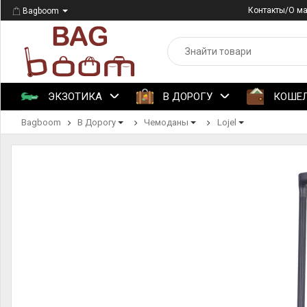
Контакты/О м
Bagboom
ЭКЗОТИКА
В ДОРОГУ
КОШЕ
Bagboom
В Дорогу
Чемоданы
Lojel