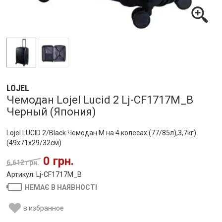
LOJEL
Чемодан Lojel Lucid 2 Lj-CF1717M_B
Черный (Япония)
Lojel LUCID 2/Black Чемодан M на 4 колесах (77/85л),3,7кг)
(49x71x29/32см)
0 грн.
6,612 грн.
Артикул: Lj-CF1717M_B
НЕМАЄ В НАЯВНОСТІ
в избранное