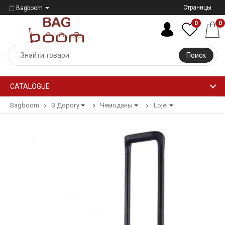
Страницы
Bagboom
0
0
Поиск
CATALOGUE
Bagboom
В Дорогу
Чемоданы
Lojel