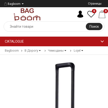
Страницы
Bagboom
0
0
Поиск
CATALOGUE
Bagboom
В Дорогу
Чемоданы
Lojel