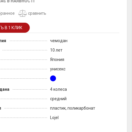
АЄ В НАЯВНОСТІ
бранное
сравнить
лия
чемодан
10 лет
Япония
унисекс
дана
4 колеса
средний
л
пластик, поликарбонат
Lojel