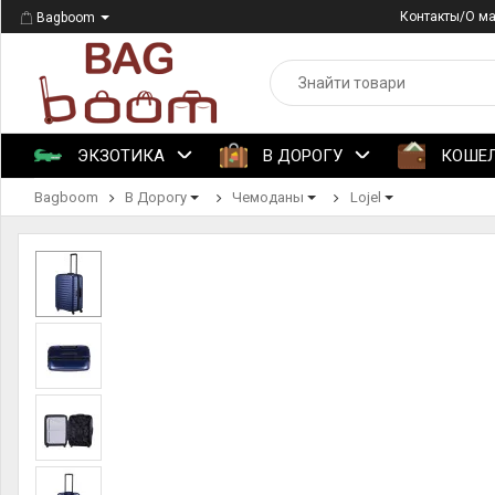
Контакты/О м
Bagboom
ЭКЗОТИКА
В ДОРОГУ
КОШЕ
Bagboom
В Дорогу
Чемоданы
Lojel