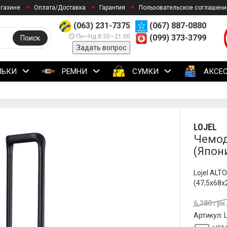
агазине
Оплата/Доставка
Гарантия
Пользовательское соглашени
(063) 231-7375
(067) 887-0880
Пн—Нд 8:30—21:00
(099) 373-3799
Поиск
Задать вопрос
ЛЬКИ
РЕМНИ
СУМКИ
АКСЕ
LOJEL
Чемод
(Япон
Lojel ALT
(47,5x68x
6,380 грн
Артикул: 