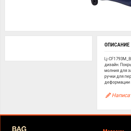
ОПИСАНИЕ
Lj-CF1793M_B
дизайн. Покр
молния для з
ручки для пе
деформации п
Написат