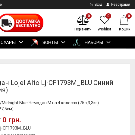
е
Вхід
Реєстрація
0
0
0
Порівняти
Wishlist
Кошик
ССУАРЫ
ЗОНТЫ
НАБОРЫ
ан Lojel Alto Lj-CF1793M_BLU Синий
ия)
O/Midnight Blue Чемодан M на 4 колесах (75л,3,3кг)
27,5см)
0 грн.
.
Lj-CF1793M_BLU