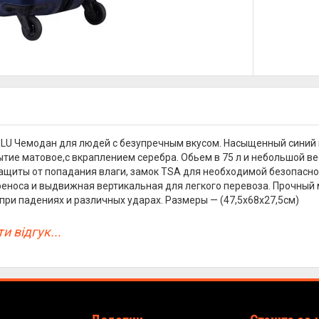
LU Чемодан для людей с безупречным вкусом. Насыщенный синий 
ытие матовое,с вкраплением серебра. Обьем в 75 л и небольшой вес
ащиты от попадания влаги, замок TSA для необходимой безопасно
реноса и выдвижная вертикальная для легкого перевоза. Прочный
ри падениях и различных ударах. Размеры — (47,5x68x27,5см)
и відгук...