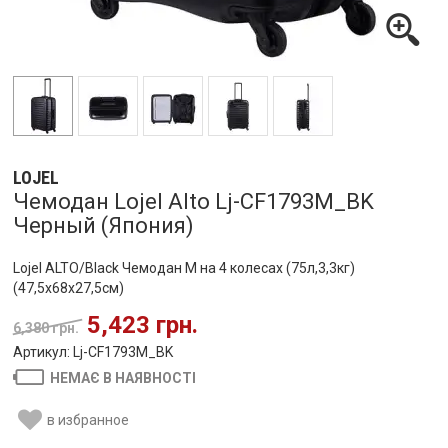
LOJEL
Чемодан Lojel Alto Lj-CF1793M_BK
Черный (Япония)
Lojel ALTO/Black Чемодан M на 4 колесах (75л,3,3кг)
(47,5x68x27,5см)
5,423 грн.
6,380 грн.
Артикул: Lj-CF1793M_BK
НЕМАЄ В НАЯВНОСТІ
в избранное