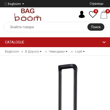
Страницы
Bagboom
0
0
Поиск
CATALOGUE
Bagboom
В Дорогу
Чемоданы
Lojel