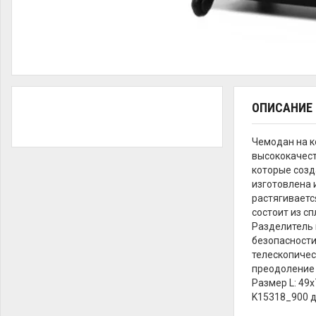
ОПИСАНИЕ
Чемодан на к
высококачест
которые созд
изготовлена 
растягиваетс
состоит из с
Разделитель 
безопасности
телескопичес
преодоление 
Размер L: 49х
K15318_900 д