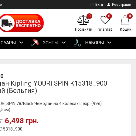
е
Вхід
Реєстрація
0
0
0
Порівняти
Wishlist
Кошик
ССУАРЫ
ЗОНТЫ
НАБОРЫ
RO
ан Kipling YOURI SPIN K15318_900
й (Бельгия)
URI SPIN 78/Black Чемодан на 4 колесах L exp. (99л)
,5см)
6,498 грн.
н.
 K15318_900