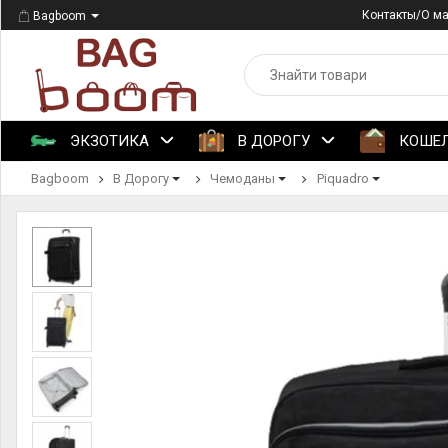
Контакты/О м
Bagboom
ЭКЗОТИКА
В ДОРОГУ
КОШЕ
Bagboom
В Дорогу
Чемоданы
Piquadro