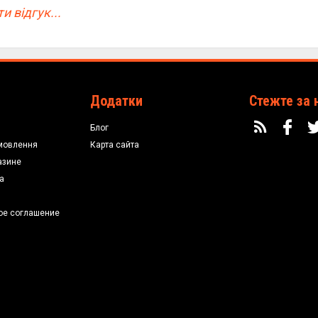
и відгук...
Додатки
Стежте за 
Блог
мовлення
Карта сайта
азине
а
ое соглашение