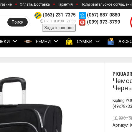
агазине
Оплата/Доставка
Гарантия
Пользовательское соглашени
(063) 231-7375
(067) 887-0880
Пн—Нд 8:30—21:00
(099) 373-3799
Поиск
Задать вопрос
ЛЬКИ
РЕМНИ
СУМКИ
АКСЕ
PIQUAD
Чемод
Черны
Kipling YO
(49x78x33
10,830 гр
Артикул: