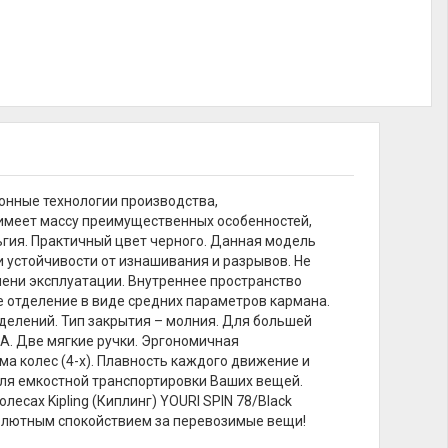
ионные технологии производства,
имеет массу преимущественных особенностей,
ьгия. Практичный цвет черного. Данная модель
 устойчивости от изнашивания и разрывов. Не
мени эксплуатации. Внутреннее пространство
е отделение в виде средних параметров кармана.
делений. Тип закрытия – молния. Для большей
A. Две мягкие ручки. Эргономичная
ма колес (4-х). Плавность каждого движение и
для емкостной транспортировки Ваших вещей.
лесах Kipling (Киплинг) YOURI SPIN 78/Black
солютным спокойствием за перевозимые вещи!