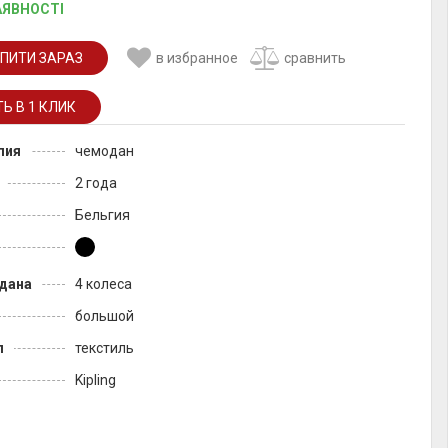
АЯВНОСТІ
ПИТИ ЗАРАЗ
в избранное
сравнить
лия
чемодан
2 года
Бельгия
дана
4 колеса
большой
л
текстиль
Kipling