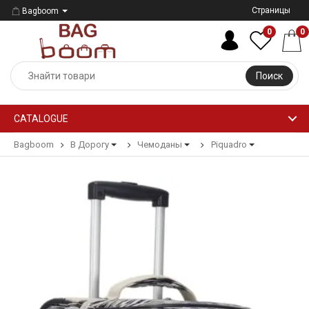
Страницы
Bagboom
0
0
Поиск
CATALOGUE
Bagboom
В Дорогу
Чемоданы
Piquadro