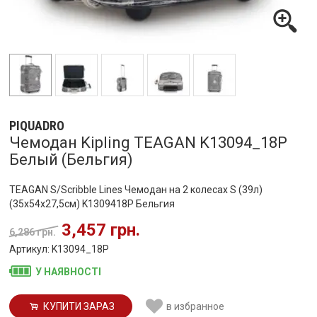
PIQUADRO
Чемодан Kipling TEAGAN K13094_18P
Белый (Бельгия)
TEAGAN S/Scribble Lines Чемодан на 2 колесах S (39л)
(35x54x27,5см) K1309418P Бельгия
3,457 грн.
6,286 грн.
Артикул: K13094_18P
У НАЯВНОСТІ
КУПИТИ ЗАРАЗ
в избранное