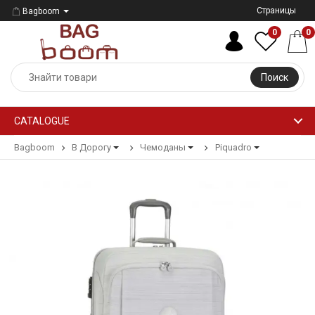
Страницы
Bagboom
0
0
Поиск
CATALOGUE
Bagboom
В Дорогу
Чемоданы
Piquadro