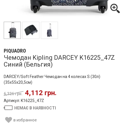
PIQUADRO
Чемодан Kipling DARCEY K16225_47Z
Синий (Бельгия)
DARCEY/Soft Feather Чемодан на 4 колесах S (30л)
(35x55x20,5см)
4,112 грн.
6,326 грн.
Артикул: K16225_47Z
НЕМАЄ В НАЯВНОСТІ
в избранное