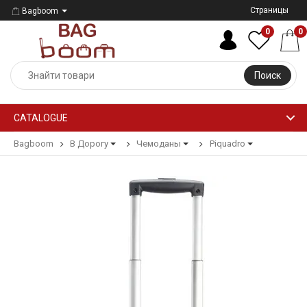
Страницы
Bagboom
0
0
Поиск
CATALOGUE
Bagboom
В Дорогу
Чемоданы
Piquadro