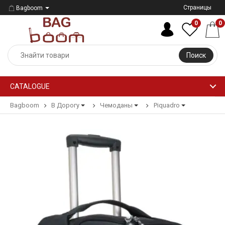
Страницы
Bagboom
0
0
Поиск
CATALOGUE
Bagboom
В Дорогу
Чемоданы
Piquadro