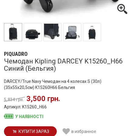
PIQUADRO
Чемодан Kipling DARCEY K15260_H66
Синий (Бельгия)
DARCEY/True Navy Чемодан на 4 колесах S (30л)
(35x55x20,5см) K15260H66 Бельгия
3,500 грн.
5,834 грн.
Артикул: K15260_H66
У НАЯВНОСТІ
КУПИТИ ЗАРАЗ
в избранное