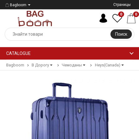
Страницы
Bagboom
0
0
Поиск
CATALOGUE
Bagboom
В Дорогу
Чемоданы
Heys(Canada)