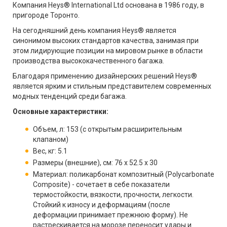
Компания Heys® International Ltd основана в 1986 году, в
пригороде Торонто.
На сегодняшний день компания Heys® является
синонимом высоких стандартов качества, занимая при
этом лидирующие позиции на мировом рынке в области
производства высококачественного багажа.
Благодаря применению дизайнерских решений Heys®
является ярким и стильным представителем современных
модных тенденций среди багажа.
Основные характеристики:
Объем, л: 153 (с открытым расширительным
клапаном)
Вес, кг: 5.1
Размеры (внешние), см: 76 x 52.5 x 30
Материал: поликарбонат композитный (Polycarbonate
Composite) - сочетает в себе показатели
термостойкости, вязкости, прочности, легкости.
Стойкий к износу и деформациям (после
деформации принимает прежнюю форму). Не
растрескивается на морозе переносит удары и