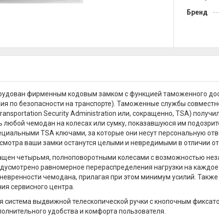
Бренд
удован фирменным кодовым замком с функцией таможенного досмотр
я по безопасности на транспорте). Таможенные службы совместн
ransportation Security Administration или, сокращенно, TSA) получ
 любой чемодан на колесах или сумку, показавшуюся им подозрите
циальными TSA ключами, за которые они несут персональную отв
смотра ваши замки останутся целыми и невредимыми в отличии от
щен четырьмя, полноповоротными колесами с возможностью незав
дусмотрено равномерное перераспределения нагрузки на каждое к
невренности чемодана, прилагая при этом минимум усилий. Также 
ия сервисного центра.
 система выдвижной телескопической ручки с кнопочным фиксат
полнительного удобства и комфорта пользователя.