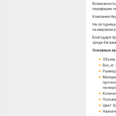
Возможность 
периферии ч
Компания Heys
На сегодняшн
на мировом р
Благодаря п
среди багажа
Основные ха
Объем,
Вес, кг: 
Размеры
Материа
прочно
на мор
Количес
Положе
Цвет: S
Назнач