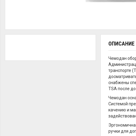
ОПИСАНИЕ
Чемодан обор
Администраци
транспорте (T
досматривать
снабжены спе
TSA после до
Чемодан осна
Системой пре
качению и ма
задействован
Эргономичная
ручки для до