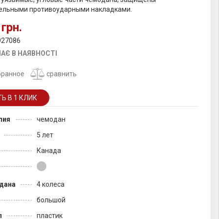
ельными противоударными накладками.
 грн.
927086
АЄ В НАЯВНОСТІ
бранное
сравнить
лия
чемодан
5 лет
Канада
дана
4 колеса
большой
л
пластик