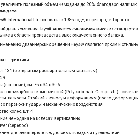
увеличить полезный объем чемодана до 20%, благодаря наличию 
емодана.
® International Ltd основана в 1986 году, в пригороде Торонто.
ий день компания Heys® является синонимом высоких стандартов
ынке в области производства высококачественного багажа.
рименению дизайнерских решений Heys® является ярким и стиль
.
рактеристики:
 л: 134 (с открытым расширительным клапаном)
4.9
 (внешние), см: 76 x 34 x 30.5
л: поликарбонат композитный (Polycarbonate Composite) - сочетае
сти, легкости. Стойкий к износу и деформациям (после деформац
озе переносит удары и механические воздействия.
тво колес, шт: 4
ние чемодана на колесах: вертикально
ilver (серебро)
ение: для авиаперелетов, деловых поездок и путешествий