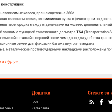
 конструкции:
 независимых колеса, вращающихся на 360d
ная телескопическая, алюминиевая ручка с фиксатором на два п
нняя перегородка между отделениями на молнии, дополнительный
й замком с функцией таможенного досмотра
TSA
(Transportation S
 гелиевой вставкой в верхней части чемодана для удобства тран
ссионные ремни для фиксации багажа внутри чемодана
ые, металические противоударными накладками расположены по 
и відгук...
Додатки
Стежте за 
Блог
мовлення
Карта сайта