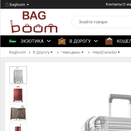
Контакты/О м
Bagboom
ЭКЗОТИКА
В ДОРОГУ
КОШЕ
Bagboom
В Дорогу
Чемоданы
Heys(Canada)