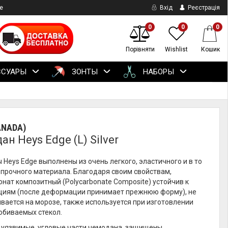
е
Вхід
Реєстрація
0
0
0
Порівняти
Wishlist
Кошик
ССУАРЫ
ЗОНТЫ
НАБОРЫ
ANADA)
н Heys Edge (L) Silver
Heys Edge выполнены из очень легкого, эластичного и в то
прочного материала. Благодаря своим свойствам,
нат композитный (Polycarbonate Composite) устойчив к
иям (после деформации принимает прежнюю форму), не
вается на морозе, также используется при изготовлении
обиваемых стекол.
 уязвимые, угловые части чемодана, защищены