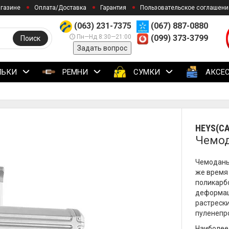
агазине
Оплата/Доставка
Гарантия
Пользовательское соглашени
(063) 231-7375
(067) 887-0880
Пн—Нд 8:30—21:00
(099) 373-3799
Поиск
Задать вопрос
ЛЬКИ
РЕМНИ
СУМКИ
АКСЕ
HEYS(C
Чемода
Чемоданы 
же время 
поликарбо
деформац
растрески
пуленепр
Наиболее