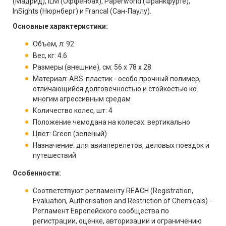
(Мадрид), ILM (Оффенбах), Paperworld (Франкфурте),
InSights (Нюрнберг) и Francal (Сан-Паулу).
Основные характеристики:
Объем, л: 92
Вес, кг: 4.6
Размеры (внешние), см: 56 x 78 x 28
Материал: ABS-пластик - особо прочный полимер,
отличающийся долговечностью и стойкостью ко
многим агрессивным средам
Количество колес, шт: 4
Положение чемодана на колесах: вертикально
Цвет: Green (зеленый)
Назначение: для авиаперелетов, деловых поездок и
путешествий
Особенности:
Соответствуют регламенту REACH (Registration,
Evaluation, Authorisation and Restriction of Chemicals) -
Регламент Европейского сообщества по
регистрации, оценке, авторизации и ограничению