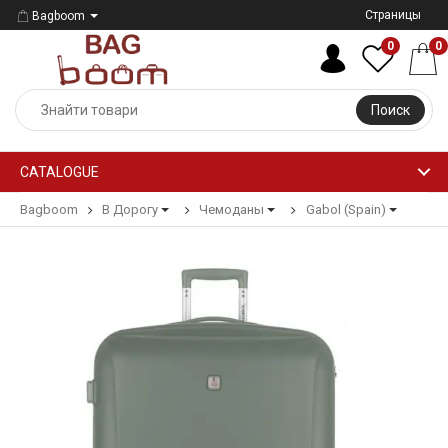
Страницы
Bagboom
0
0
Поиск
CATALOGUE
Bagboom
В Дорогу
Чемоданы
Gabol (Spain)