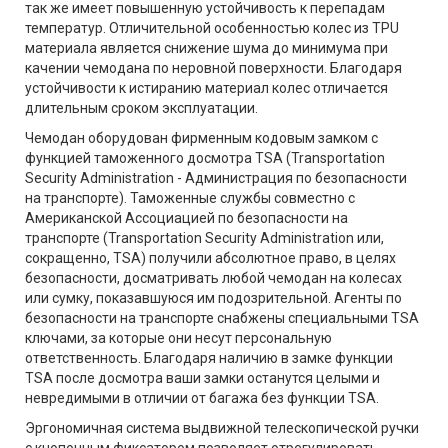
так же имеет повышенную устойчивость к перепадам
температур. Отличительной особенностью колес из TPU
материала является снижение шума до минимума при
качении чемодана по неровной поверхности. Благодаря
устойчивости к истиранию материал колес отличается
длительным сроком эксплуатации.
Чемодан оборудован фирменным кодовым замком с
функцией таможенного досмотра TSA (Transportation
Security Administration - Администрация по безопасности
на транспорте). Таможенные службы совместно с
Американской Ассоциацией по безопасности на
транспорте (Transportation Security Administration или,
сокращенно, TSA) получили абсолютное право, в целях
безопасности, досматривать любой чемодан на колесах
или сумку, показавшуюся им подозрительной. Агенты по
безопасности на транспорте снабжены специальными TSA
ключами, за которые они несут персональную
ответственность. Благодаря наличию в замке функции
TSA после досмотра ваши замки останутся целыми и
невредимыми в отличии от багажа без функции TSA.
Эргономичная система выдвижной телескопической ручки