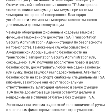
Отличительной особенностью колес из TPU материала
является снижение шума до минимума при качении
чемодана по неровной поверхности. Благодаря
устойчивости к истиранию материал колес отличается
длительным сроком эксплуатации.
Чемодан оборудован фирменным кодовым замком с
функцией таможенного досмотра TSA (Transportation
Security Administration - Администрация по безопасности
на транспорте). Таможенные службы совместно с
Американской Ассоциацией по безопасности на
транспорте (Transportation Security Administration или,
сокращенно, TSA) получили абсолютное право, в целях
безопасности, досматривать любой чемодан на колесах
или сумку, показавшуюся им подозрительной. Агенты по
безопасности на транспорте снабжены специальными TSA
ключами, за которые они несут персональную
ответственность. Благодаря наличию в замке функции
TSA после досмотра ваши замки останутся целыми и
невредимыми в отличии от багажа без функции TSA.
Эргономичная система выдвижной телескопической ручки
с кнопочным фиксатором позволяет отрегулировать