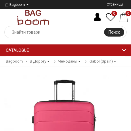
Страницы
Bagboom
0
0
Поиск
CATALOGUE
Bagboom
В Дорогу
Чемоданы
Gabol (Spain)