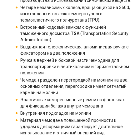
производства и использования химических веществ.
Четыре независимых колеса, вращающихся на 360d,
изготовлены из высокотемпературного
термопластичного полиуретана (TPU).
Встроенный кодовый замком с функцией
таможенного досмотра
TSA
(Transportation Security
Administration)
Выдвижная телескопическая, алюминиевая ручка с
фиксатором на два положения
Ручка в верхней и боковой части чемодана для
транспортировки в вертикальном и горизонтальном
положении
Чемодан разделен перегородкой на молнии на два
основных отделения, перегородка имеет сетчатый
карман на молнии
Эластичные компрессионные ремни на фастексах
для фиксации багажа внутри чемодана
Внутренняя подкладка на молнии
Материал чемодана повышенной прочности к
ударам к деформациям гарантирует длительное
использование и отличный внешний вид