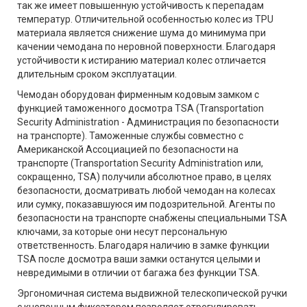
так же имеет повышенную устойчивость к перепадам
температур. Отличительной особенностью колес из TPU
материала является снижение шума до минимума при
качении чемодана по неровной поверхности. Благодаря
устойчивости к истиранию материал колес отличается
длительным сроком эксплуатации.
Чемодан оборудован фирменным кодовым замком с
функцией таможенного досмотра TSA (Transportation
Security Administration - Администрация по безопасности
на транспорте). Таможенные службы совместно с
Американской Ассоциацией по безопасности на
транспорте (Transportation Security Administration или,
сокращенно, TSA) получили абсолютное право, в целях
безопасности, досматривать любой чемодан на колесах
или сумку, показавшуюся им подозрительной. Агенты по
безопасности на транспорте снабжены специальными TSA
ключами, за которые они несут персональную
ответственность. Благодаря наличию в замке функции
TSA после досмотра ваши замки останутся целыми и
невредимыми в отличии от багажа без функции TSA.
Эргономичная система выдвижной телескопической ручки