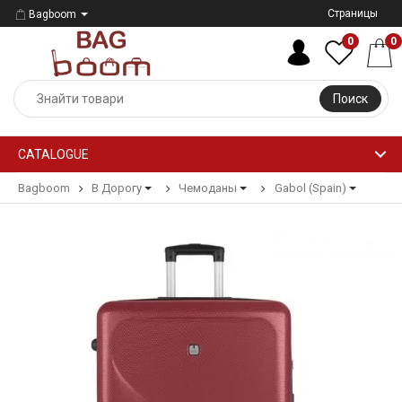
Страницы
Bagboom
0
0
Поиск
CATALOGUE
Bagboom
В Дорогу
Чемоданы
Gabol (Spain)