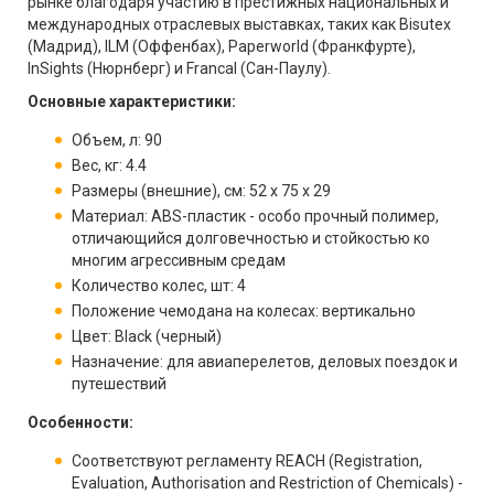
рынке благодаря участию в престижных национальных и
международных отраслевых выставках, таких как Bisutex
(Мадрид), ILM (Оффенбах), Paperworld (Франкфурте),
InSights (Нюрнберг) и Francal (Сан-Паулу).
Основные характеристики:
Объем, л: 90
Вес, кг: 4.4
Размеры (внешние), см: 52 x 75 x 29
Материал: ABS-пластик - особо прочный полимер,
отличающийся долговечностью и стойкостью ко
многим агрессивным средам
Количество колес, шт: 4
Положение чемодана на колесах: вертикально
Цвет: Black (черный)
Назначение: для авиаперелетов, деловых поездок и
путешествий
Особенности:
Соответствуют регламенту REACH (Registration,
Evaluation, Authorisation and Restriction of Chemicals) -