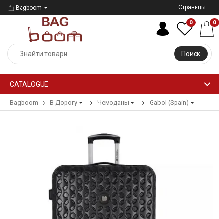
Страницы
Bagboom
0
0
Поиск
CATALOGUE
Bagboom
В Дорогу
Чемоданы
Gabol (Spain)