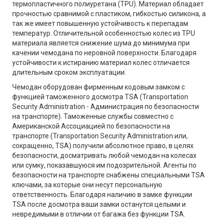
термопластичного полиуретана (TPU). Материал обладает
прочностью сравнимой с пластиком, гибкостью силикона, а
так же имеет повышенную устойчивость к перепадам
температур. Отличительной особенностью колес из TPU
материала является снижение шума до минимума при
качении чемодана по неровной поверхности. Благодаря
устойчивости к истиранию материал колес отличается
длительным сроком эксплуатации.
Чемодан оборудован фирменным кодовым замком с
функцией таможенного досмотра TSA (Transportation
Security Administration - Администрация по безопасности
на транспорте). Таможенные службы совместно с
Американской Ассоциацией по безопасности на
транспорте (Transportation Security Administration или,
сокращенно, TSA) получили абсолютное право, в целях
безопасности, досматривать любой чемодан на колесах
или сумку, показавшуюся им подозрительной. Агенты по
безопасности на транспорте снабжены специальными TSA
ключами, за которые они несут персональную
ответственность. Благодаря наличию в замке функции
TSA после досмотра ваши замки останутся целыми и
невредимыми в отличии от багажа без функции TSA.