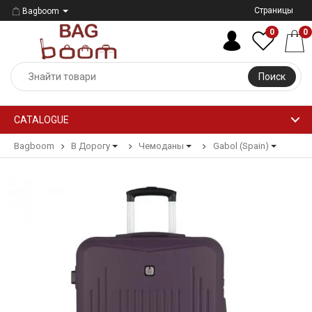
Страницы
Bagboom
0
0
Поиск
CATALOGUE
Bagboom
В Дорогу
Чемоданы
Gabol (Spain)