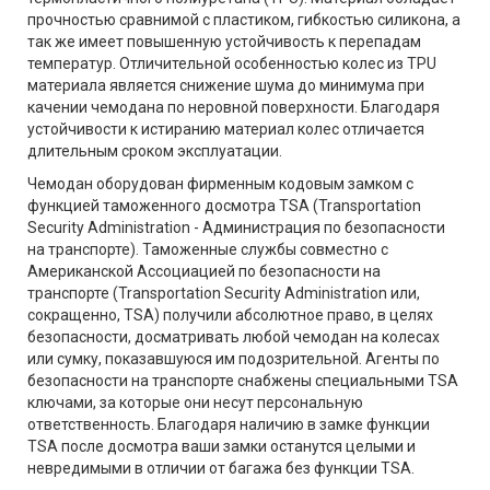
прочностью сравнимой с пластиком, гибкостью силикона, а
так же имеет повышенную устойчивость к перепадам
температур. Отличительной особенностью колес из TPU
материала является снижение шума до минимума при
качении чемодана по неровной поверхности. Благодаря
устойчивости к истиранию материал колес отличается
длительным сроком эксплуатации.
Чемодан оборудован фирменным кодовым замком с
функцией таможенного досмотра TSA (Transportation
Security Administration - Администрация по безопасности
на транспорте). Таможенные службы совместно с
Американской Ассоциацией по безопасности на
транспорте (Transportation Security Administration или,
сокращенно, TSA) получили абсолютное право, в целях
безопасности, досматривать любой чемодан на колесах
или сумку, показавшуюся им подозрительной. Агенты по
безопасности на транспорте снабжены специальными TSA
ключами, за которые они несут персональную
ответственность. Благодаря наличию в замке функции
TSA после досмотра ваши замки останутся целыми и
невредимыми в отличии от багажа без функции TSA.