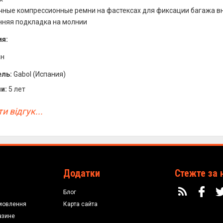
чные компрессионные ремни на фастексах для фиксации багажа в
нняя подкладка на молнии
я:
ан
ль:
Gabol (Испания)
и:
5 лет
и відгук...
Додатки
Стежте за 
Блог
мовлення
Карта сайта
азине