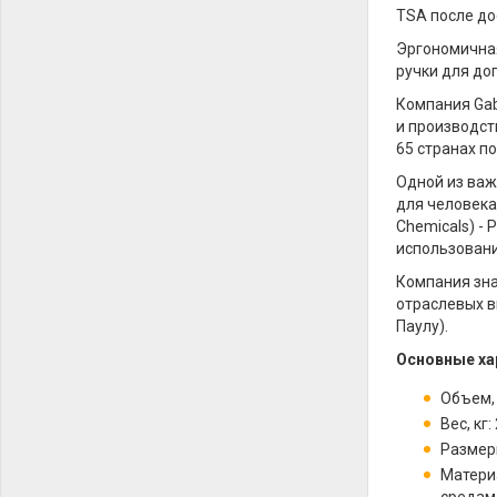
TSA после до
Эргономичная
ручки для до
Компания Gab
и производст
65 странах п
Одной из важ
для человека 
Chemicals) -
использовани
Компания зна
отраслевых вы
Паулу).
Основные ха
Объем, 
Вес, кг: 
Размеры
Матери