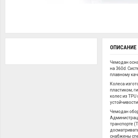
ОПИСАНИЕ
Чемодан осн
на 360d. Сис
плавному кач
Колеса изгот
пластиком, г
колес из TPU
устойчивости
Чемодан обор
Администраци
транспорте (T
досматривать
снабжены спе