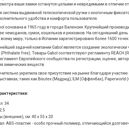
смотра ваши замки останутся целыми и невредимыми в отличии от
 система выдвижной телескопической ручки с кнопочным фиксат
полнительного удобства и комфорта пользователя.
ol основана в 1965 году в городе Валенсия. Крупнейший произво
ве чемоданов, сумок, кошельков и рюкзаков. На сегодняшний день
о всему миру, только в Испании зарегистрировано более 1600 точе
нейшей задачей компании Gabol является создание экологически 
(Phthalate free). Товары Gabol соответствуют регламенту REACH (Regis
 Регламент Европейского сообщества по регистрации, оценке, авт
я химических веществ.
чительно укрепила свое присутствие на рынке благодаря участи
ставках, таких как Bisutex (Мадрид), ILM (Оффенбах), Paperworld (Ф
рактеристики:
л: 34
2.5
 (внешние), см: 40 x 55 x 20
ал: ABS-пластик - особо прочный полимер, отличающийся долгове