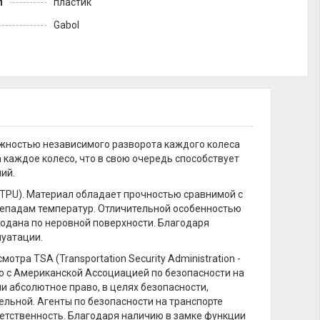
л
пластик
Gabol
жностью независимого разворота каждого колеса
каждое колесо, что в свою очередь способствует
ий.
(TPU). Материал обладает прочностью сравнимой с
ерепадам температур. Отличительной особенностью
одана по неровной поверхности. Благодаря
луатации.
а TSA (Transportation Security Administration -
о с Американской Ассоциацией по безопасности на
или абсолютное право, в целях безопасности,
льной. Агенты по безопасности на транспорте
етственность. Благодаря наличию в замке функции