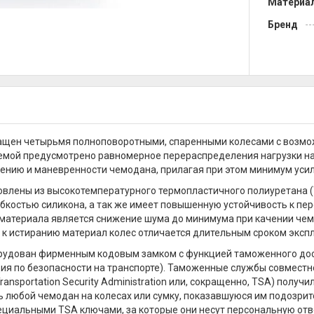
Материа
Бренд
ащен четырьмя полноповоротными, спаренными колесами с возмо
темой предусмотрено равномерное перераспределения нагрузки на 
ению и маневренности чемодана, прилагая при этом минимум усил
овлены из высокотемпературного термопластичного полиуретана 
ибкостью силикона, а так же имеет повышенную устойчивость к п
 материала является снижение шума до минимума при качении чем
 к истиранию материал колес отличается длительным сроком эксп
удован фирменным кодовым замком с функцией таможенного досмотр
я по безопасности на транспорте). Таможенные службы совместн
ransportation Security Administration или, сокращенно, TSA) получ
 любой чемодан на колесах или сумку, показавшуюся им подозрите
циальными TSA ключами, за которые они несут персональную отв