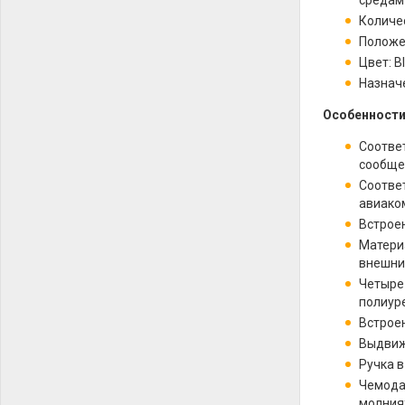
средам
Количес
Положе
Цвет: B
Назнач
Особенности
Соответ
сообще
Соотве
авиако
Встрое
Матери
внешни
Четыре
полиуре
Встроен
Выдвиж
Ручка 
Чемода
молния