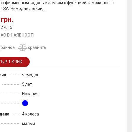
ан фирменным кодовым замком с функцией таможенного
TSA. Чемодан легкий,...
 грн.
927015
АЄ В НАЯВНОСТІ
бранное
сравнить
лия
чемодан
5 лет
Испания
дана
4 колеса
малый