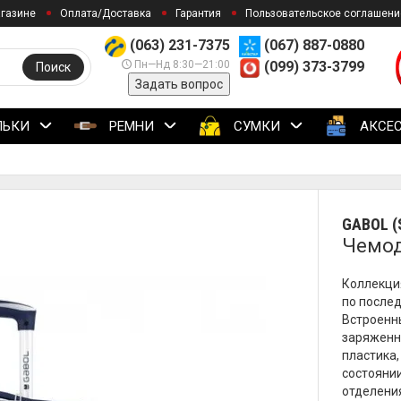
агазине
Оплата/Доставка
Гарантия
Пользовательское соглашени
(063) 231-7375
(067) 887-0880
Пн—Нд 8:30—21:00
(099) 373-3799
Поиск
Задать вопрос
ЛЬКИ
РЕМНИ
СУМКИ
АКСЕ
GABOL (
Чемода
Коллекция
по после
Встроенн
заряженны
пластика
состояни
отделени