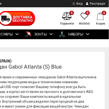
е
Вхід
Реєстрація
0
0
0
Порівняти
Wishlist
Кошик
ССУАРЫ
ЗОНТЫ
НАБОРЫ
SPAIN)
н Gabol Atlanta (S) Blue
 ярких и современных чемоданов Gabol Atlanta выполнена
дним тенденциям моды и техническим новинкам.
ый USB-порт позволит Вашему телефону всегда быть
м, а корпус изготовлен из прочного и долговечного ABS-
, он сохранит Ваши комплекты вещей в идеальном
и. Внутренний объем разделен перегородкой на два
я и имеет ремни для фиксации вещей внутри. Чемодан