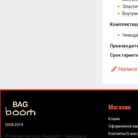
Эласти
Внутре
Комплектаци
Чемод
Производите
Срок гаранти
Написат
Магазин
Кошик
2008-2019
Оформлення за
Контакты/О маг
Интернет магазин Bagboom - чемоданы,