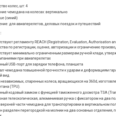
тво колес, шт: 4
ние чемодана на колесах: вертикально
lue (синий)
ение: для авиаперелетов, деловых поездок и путешествий
:
ствуют регламенту REACH (Registration, Evaluation, Authorisation an
ства по регистрации, оценке, авторизации и ограничению произво
тствует минимально ограниченным размерам ручной клади, ут
мпаниями при авиаперелетах
нный USB-порт для зарядки телефона, планшета
ал чемодана повышенной прочности к ударам и деформациям гара
й вид.
 независимых, спаренных колеса, вращающихся на 360d, изготовл
тана (TPU).
ный кодовый замком с функцией таможенного досмотра TSA (Transpo
ная телескопическая, алюминиевая ручка с фиксатором на два п
в верхней части чемодана для транспортировки в вертикальном п
н разделен перегородкой на молнии на два основных отделения, 
х