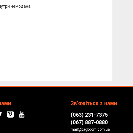
нутри чемодана
нами
Зв'яжіться з нами
(063) 231-7375
(067) 887-0880
mail@bagboom.com.ua