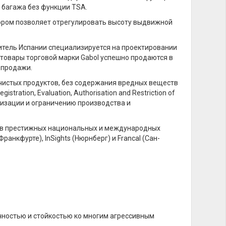
 багажа без функции TSA.
ором позволяет отрегулировать высоту выдвижной
дитель Испании специализируется на проектировании
 товары торговой марки Gabol успешно продаются в
к продажи.
чистых продуктов, без содержания вредных веществ
tration, Evaluation, Authorisation and Restriction of
оризации и ограничению производства и
ю в престижных национальных и международных
ранкфурте), InSights (Нюрнберг) и Francal (Сан-
чностью и стойкостью ко многим агрессивным