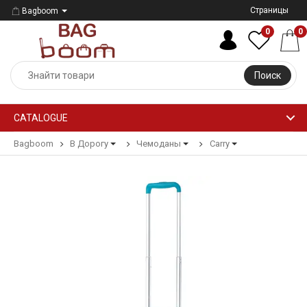
Страницы
Bagboom
0
0
Поиск
CATALOGUE
Bagboom
В Дорогу
Чемоданы
Carry