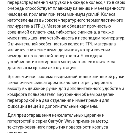
перераспределения нагрузки на каждое колесо, что в свою
очередь способствует плавному качению и маневренности
чемодана, прилагая при этом минимум усилий. Колеса
изготовлены из высокотемпературного термопластичного
полиуретана (TPU). Материал обладает прочностью
сравнимой с пластиком, гибкостью силикона, а так же
имеет повышенную устойчивость к перепадам температур.
Отличительной особенностью колес из TPU материала
является снижение шума до минимума при качении
чемодана по неровной поверхности. Благодаря
устойчивости к истиранию материал колес отличается
длительным сроком эксплуатации.
Эргономичная система выдвижной телескопической ручки
с кнопочным фиксатором позволяет отрегулировать
высоту выдвижной ручки для дополнительного удобства и
комфорта пользователя. Внутренний объем разделен
перегородкой на два отделения и имеет ремни для
фиксации вещей и дополнительные карманы.
Для предотвращения нежелательных царапин и
потертостей в серии CarryOn Wave применен метод
текстурированного покрытия поверхности корпуса