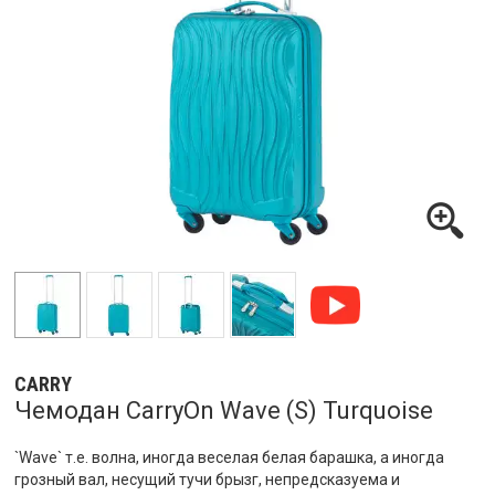
CARRY
Чемодан CarryOn Wave (S) Turquoise
`Wave` т.е. волна, иногда веселая белая барашка, а иногда
грозный вал, несущий тучи брызг, непредсказуема и