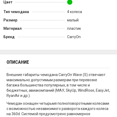
Цвет
Тип чемодана
4 колеса
Размер
малый
Материал
пластик
Бренд
CarryOn
ОПИСАНИЕ
Внешние габариты чемодана CarryOn Wave (S) отвечают
максимально допустимым размерам при перевозке
багажа большинства популярных, в том числе и
бюджетных, авиакомпаний (МАУ, SkyUp, WindRose, EasyJet,
RyanAir и др.).
Чемодан оснащен четырьмя полноповоротными колесами
с возможностью независимого разворота каждого колеса
на 360d. Системой предусмотрено равномерное