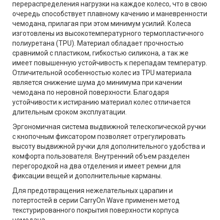
перераспределения нагрузки на каждое колесо, что в свою
очередь способствует плавному качению и маневренности
чемодана, прилагая при этом минимум усилий. Колеса
изготовлены из высокотемпературного термопластичного
полиуретана (TPU). Материал обладает прочностью
сравнимой с пластиком, гибкостью силикона, а так же
имеет повышенную устойчивость к перепадам температур.
Отличительной особенностью колес из TPU материала
является снижение шума до минимума при качении
чемодана по неровной поверхности. Благодаря
устойчивости к истиранию материал колес отличается
длительным сроком эксплуатации.
Эргономичная система выдвижной телескопической ручки
с кнопочным фиксатором позволяет отрегулировать
высоту выдвижной ручки для дополнительного удобства и
комфорта пользователя. Внутренний объем разделен
перегородкой на два отделения и имеет ремни для
фиксации вещей и дополнительные карманы.
Для предотвращения нежелательных царапин и
потертостей в серии CarryOn Wave применен метод
текстурированного покрытия поверхности корпуса