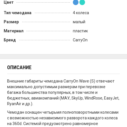
Цвет
Тип чемодана
4 колеса
Размер
малый
Материал
пластик
Бренд
CarryOn
ОПИСАНИЕ
Внешние габариты чемодана CarryOn Wave (S) отвечают
максимально допустимым размерам при перевозке
багажа большинства популярных, в том числе и
бюджетных, авиакомпаний (МАУ, SkyUp, WindRose, EasyJet,
RyanAir и др.).
Чемодан оснащен четырьмя полноповоротными колесами
с возможностью независимого разворота каждого колеса
на 360d. Системой предусмотрено равномерное