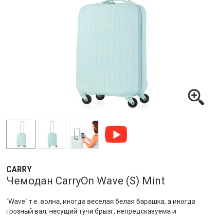
CARRY
Чемодан CarryOn Wave (S) Mint
`Wave` т.е. волна, иногда веселая белая барашка, а иногда
грозный вал, несущий тучи брызг, непредсказуема и