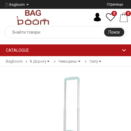
Страницы
Bagboom
0
0
Поиск
CATALOGUE
Bagboom
В Дорогу
Чемоданы
Carry