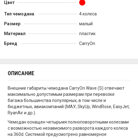
Цвет
Тип чемодана
4 колеса
Размер
малый
Материал
пластик
Бренд
CarryOn
ОПИСАНИЕ
Внешние габариты чемодана CarryOn Wave (S) отвечают
максимально допустимым размерам при перевозке
багажа большинства популярных, в том числе и
бюджетных, авиакомпаний (МАУ, SkyUp, WindRose, EasyJet,
RyanAir и др.).
Чемодан оснащен четырьмя полноповоротными колесами
с возможностью независимого разворота каждого колеса
на 360d. Системой предусмотрено равномерное