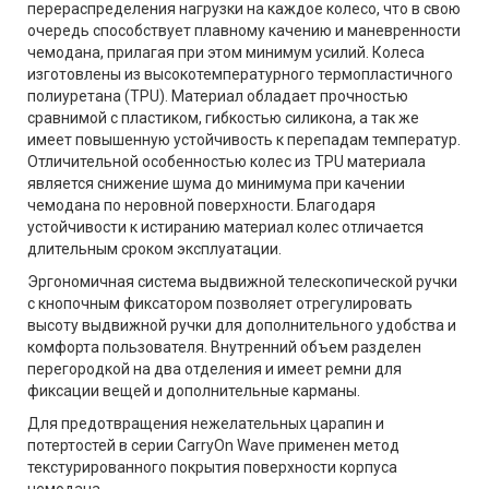
перераспределения нагрузки на каждое колесо, что в свою
очередь способствует плавному качению и маневренности
чемодана, прилагая при этом минимум усилий. Колеса
изготовлены из высокотемпературного термопластичного
полиуретана (TPU). Материал обладает прочностью
сравнимой с пластиком, гибкостью силикона, а так же
имеет повышенную устойчивость к перепадам температур.
Отличительной особенностью колес из TPU материала
является снижение шума до минимума при качении
чемодана по неровной поверхности. Благодаря
устойчивости к истиранию материал колес отличается
длительным сроком эксплуатации.
Эргономичная система выдвижной телескопической ручки
с кнопочным фиксатором позволяет отрегулировать
высоту выдвижной ручки для дополнительного удобства и
комфорта пользователя. Внутренний объем разделен
перегородкой на два отделения и имеет ремни для
фиксации вещей и дополнительные карманы.
Для предотвращения нежелательных царапин и
потертостей в серии CarryOn Wave применен метод
текстурированного покрытия поверхности корпуса