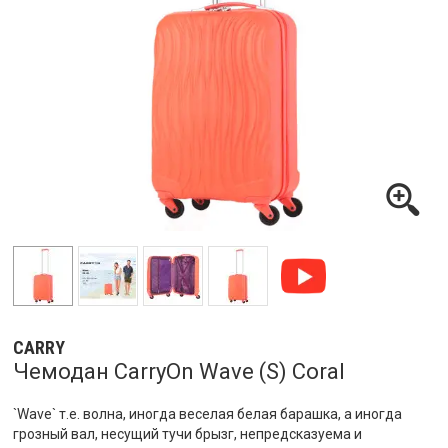
CARRY
Чемодан CarryOn Wave (S) Coral
`Wave` т.е. волна, иногда веселая белая барашка, а иногда
грозный вал, несущий тучи брызг, непредсказуема и