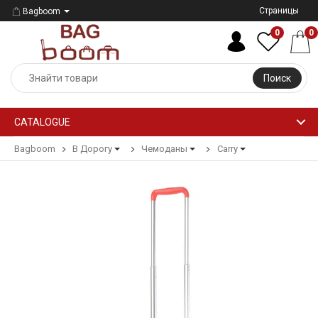
Страницы
Bagboom
0
0
Поиск
CATALOGUE
Bagboom
В Дорогу
Чемоданы
Carry