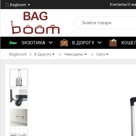
Контакты/О м
Bagboom
ЭКЗОТИКА
В ДОРОГУ
КОШЕ
Bagboom
В Дорогу
Чемоданы
Carry