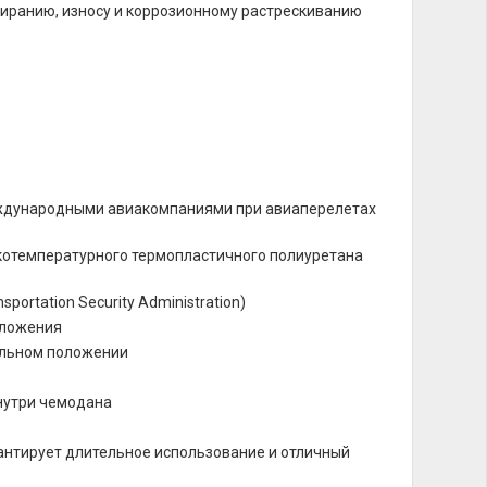
стиранию, износу и коррозионному растрескиванию
еждународными авиакомпаниями при авиаперелетах
котемпературного термопластичного полиуретана
sportation Security Administration)
оложения
кальном положении
нутри чемодана
нтирует длительное использование и отличный