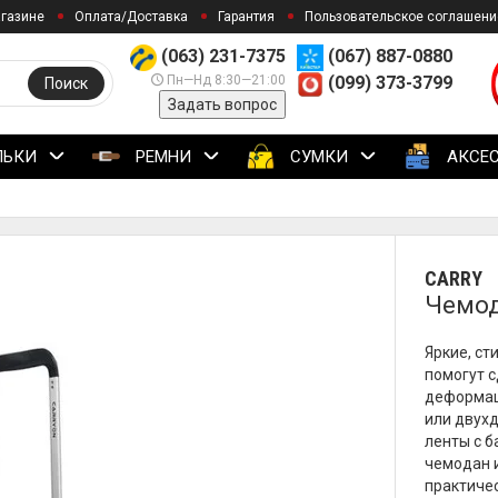
агазине
Оплата/Доставка
Гарантия
Пользовательское соглашени
(063) 231-7375
(067) 887-0880
Пн—Нд 8:30—21:00
(099) 373-3799
Поиск
Задать вопрос
ЛЬКИ
РЕМНИ
СУМКИ
АКСЕ
CARRY
Чемода
Яркие, ст
помогут с
деформац
или двухд
ленты с 
чемодан и
практиче