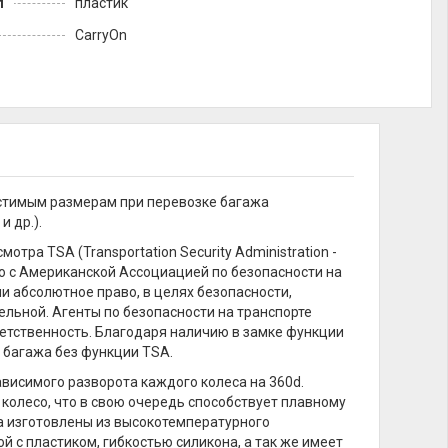
л
пластик
CarryOn
устимым размерам при перевозке багажа
 др.).
а TSA (Transportation Security Administration -
о с Американской Ассоциацией по безопасности на
или абсолютное право, в целях безопасности,
льной. Агенты по безопасности на транспорте
етственность. Благодаря наличию в замке функции
 багажа без функции TSA.
исимого разворота каждого колеса на 360d.
олесо, что в свою очередь способствует плавному
а изготовлены из высокотемпературного
 с пластиком, гибкостью силикона, а так же имеет