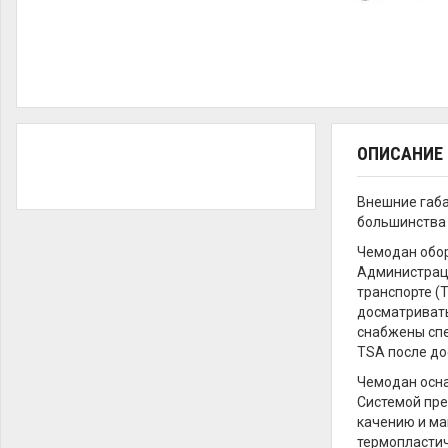
ОПИСАНИЕ
Внешние габа
большинства п
Чемодан обор
Администраци
транспорте (T
досматривать
снабжены спе
TSA после до
Чемодан осна
Системой пре
качению и ма
термопластич