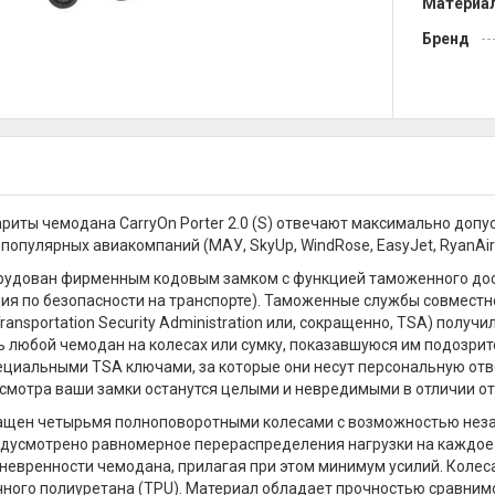
Материа
Бренд
риты чемодана CarryOn Porter 2.0 (S) отвечают максимально доп
опулярных авиакомпаний (МАУ, SkyUp, WindRose, EasyJet, RyanAir и
удован фирменным кодовым замком с функцией таможенного досмотр
я по безопасности на транспорте). Таможенные службы совместн
ransportation Security Administration или, сокращенно, TSA) получ
 любой чемодан на колесах или сумку, показавшуюся им подозрите
циальными TSA ключами, за которые они несут персональную отв
смотра ваши замки останутся целыми и невредимыми в отличии от
щен четырьмя полноповоротными колесами с возможностью незав
дусмотрено равномерное перераспределения нагрузки на каждое к
невренности чемодана, прилагая при этом минимум усилий. Колес
ного полиуретана (TPU). Материал обладает прочностью сравнимой