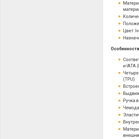
Материа
матери
Количес
Положе
Цвет: I
Назнач
Особенности
Соотве
и IATA
Четыре
(TPU).
Встрое
Выдвиж
Ручка 
Чемода
Эласти
Внутре
Матери
внешни