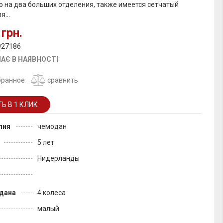
 на два больших отделения, также имеется сетчатый
я...
 грн.
927186
АЄ В НАЯВНОСТІ
бранное
сравнить
лия
чемодан
5 лет
Нидерланды
дана
4 колеса
малый