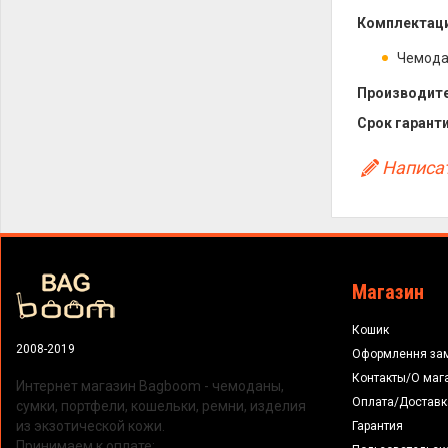
Комплектаци
Чемод
Производите
Срок гаранти
Написат
Магазин
Кошик
2008-2019
Оформлення за
Контакты/О маг
Интернет магазин Bagboom - чемоданы,
Оплата/Доставк
сумки, портфели, кошельки, ремни, изделия
из экзотической кожи.
Гарантия
Принимаем к оплате: