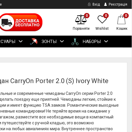
е
Вхід
Реєстрація
0
0
0
Порівняти
Wishlist
Кошик
ССУАРЫ
ЗОНТЫ
НАБОРЫ
н CarryOn Porter 2.0 (S) Ivory White
ильные и современные чемоданы CarryOn серии Porter 2.0
делать поездку еще приятней. Чемоданы легкие, стойкие к
ии и имеет функцию TSA замков. Романтические выходные
невные командировки! Не теряйте время на ожидание у
багажом, разместите все необходимые вещи в компактный
 путешествуйте с ручной кладью, это возможно
ски на любых авиалиниях мира. Внутреннее пространство