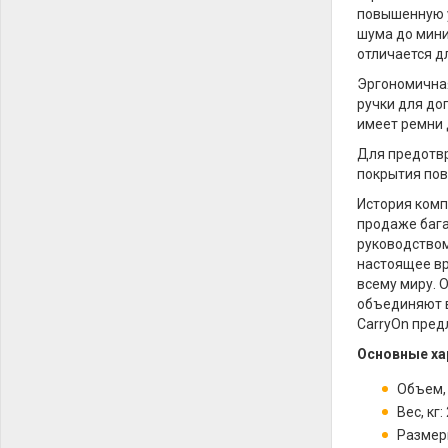
повышенную у
шума до мини
отличается д
Эргономичная
ручки для до
имеет ремни 
Для предотвр
покрытия пов
История комп
продаже бага
руководством
настоящее вр
всему миру. 
объединяют в
CarryOn пред
Основные ха
Объем, 
Вес, кг: 
Размеры