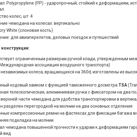
л: Polypropylene (PP) - ударопрочный, стойкий к деформациям, и
ал.
тво колес, шт: 4
ние чемодана на колесах: вертикально
vory White (слоновая кость)
ение: для авиаперелетов, деловых поездок и путешествий
 конструкции:
тствует ограниченным размерам ручной клади, утвержденным м
 (Международная ассоциация воздушного транспорта)
 независимых колеса, вращающихся на 360d, изготовлены из высо
нный кодовый замком с функцией таможенного досмотра
TSA
(Tran
ная телескопическая, алюминиевая ручка с фиксатором на два п
в верхней части чемодана для удобства транспортировки в верти
н разделен перегородкой на молнии на два основных отделения
чные компрессионные ремни на фастексах для фиксации багажа в
нняя подкладка на молнии
ал чемодана повышенной прочности к ударам к деформациям гара
й вид