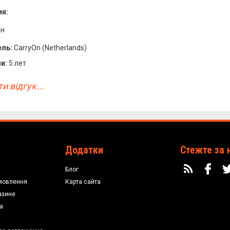
я:
ан
ль:
CarryOn (Netherlands)
и:
5 лет
и відгук...
Додатки
Стежте за 
Блог
мовлення
Карта сайта
азине
а