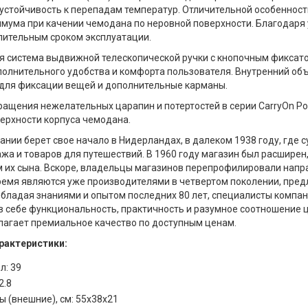
стойчивость к перепадам температур. Отличительной особенност
мума при качении чемодана по неровной поверхности. Благодаря 
лительным сроком эксплуатации.
 система выдвижной телескопической ручки с кнопочным фиксат
полнительного удобства и комфорта пользователя. Внутренний об
для фиксации вещей и дополнительные карманы.
ащения нежелательных царапин и потертостей в серии CarryOn Por
ерхности корпуса чемодана.
ании берет свое начало в Нидерландах, в далеком 1938 году, где 
жа и товаров для путешествий. В 1960 году магазин был расширен
 их сына. Вскоре, владельцы магазинов перепрофилировали напра
емя являются уже производителями в четвертом поколении, пре
Обладая знаниями и опытом последних 80 лет, специалисты компа
 себе функциональность, практичность и разумное соотношение ц
лагает премиальное качество по доступным ценам.
рактеристики:
л: 39
2.8
 (внешние), см: 55x38x21