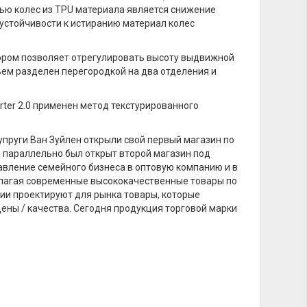
ью колес из TPU материала является снижение
устойчивости к истиранию материал колес
ором позволяет отрегулировать высоту выдвижной
ъем разделен перегородкой на два отделения и
ter 2.0 применен метод текстурированного
супруги Ван Зуйлен открыли свой первый магазин по
, параллельно был открыт второй магазин под
вление семейного бизнеса в оптовую компанию и в
длагая современные высококачественные товары по
нии проектируют для рынка товары, которые
ены / качества. Сегодня продукция торговой марки