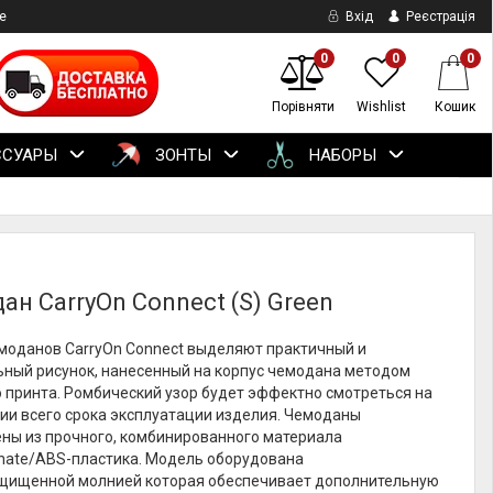
е
Вхід
Реєстрація
0
0
0
Порівняти
Wishlist
Кошик
ССУАРЫ
ЗОНТЫ
НАБОРЫ
ан CarryOn Connect (S) Green
моданов CarryOn Connect выделяют практичный и
ьный рисунок, нанесенный на корпус чемодана методом
 принта. Ромбический узор будет эффектно смотреться на
ии всего срока эксплуатации изделия. Чемоданы
ены из прочного, комбинированного материала
onate/ABS-пластика. Модель оборудована
щищенной молнией которая обеспечивает дополнительную