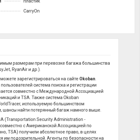
л
пластик
CarryOn
стимым размерам при перевозке багажа большинства
et, RyanAir и др.).
можете зарегистрироваться на сайте
Okoban
.
 пользователей система поиска и регистрации
вается совместно с Международной Ассоциацией
каций и TSA. Также система Okoban
orldTracer, используемую большинством
и, шансы найти потерянный багаж намного выше.
ransportation Security Administration -
 совместно с Американской Ассоциацией по
енно, TSA) получили абсолютное право, в целях
я им подозрительной. Агенты по безопасности на