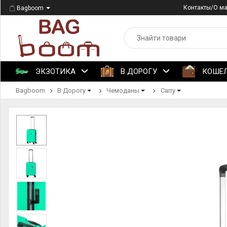
Контакты/О м
Bagboom
ЭКЗОТИКА
В ДОРОГУ
КОШЕ
Bagboom
В Дорогу
Чемоданы
Carry