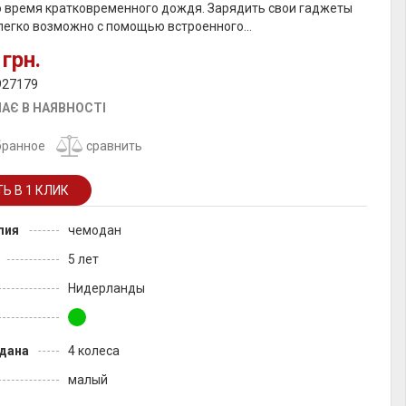
о время кратковременного дождя. Зарядить свои гаджеты
легко возможно с помощью встроенного...
 грн.
927179
АЄ В НАЯВНОСТІ
бранное
сравнить
лия
чемодан
5 лет
Нидерланды
дана
4 колеса
малый