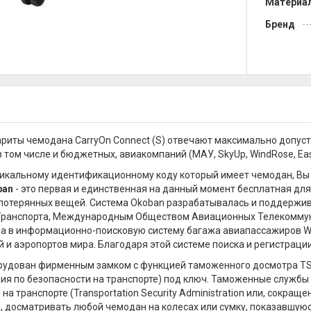
Материа
Бренд
риты чемодана CarryOn Connect (S) отвечают максимально допу
 том числе и бюджетных, авиакомпаний (МАУ, SkyUp, WindRose, EasyJ
икальному идентификационному коду который имеет чемодан, Вы 
ban
- это первая и единственная на данный момент бесплатная для
потерянных вещей. Система Okoban разрабатывалась и поддержи
Транспорта, Международным Обществом Авиационных Телекоммуни
а в информационно-поисковую систему багажа авиапассажиров W
 и аэропортов мира. Благодаря этой системе поиска и регистраци
удован фирменным замком с функцией таможенного досмотра TSA (T
я по безопасности на транспорте) под ключ. Таможенные службы
на транспорте (Transportation Security Administration или, сокращ
, досматривать любой чемодан на колесах или сумку, показавшуюс