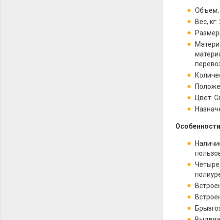
Объем, 
Вес, кг: 
Размеры
Материа
материа
перево
Количес
Положе
Цвет: G
Назнач
Особенности
Наличи
пользо
Четыре
полиуре
Встрое
Встрое
Брызго
Выдвиж