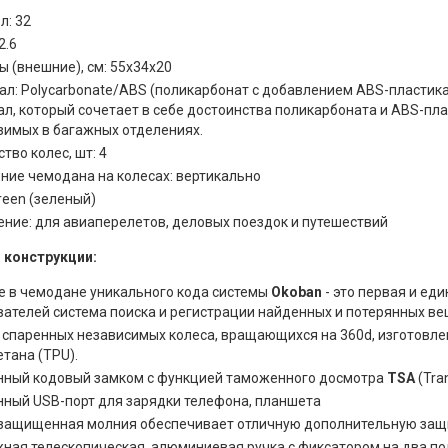
л: 32
2.6
 (внешние), см: 55x34x20
л: Polycarbonate/ABS (поликарбонат с добавлением ABS-пластика)
л, который сочетает в себе достоинства поликарбоната и ABS-пл
зимых в багажных отделениях.
тво колес, шт: 4
ние чемодана на колесах: вертикально
reen (зеленый)
ение: для авиаперелетов, деловых поездок и путешествий
 конструкции:
е в чемодане уникального кода системы
Okoban
- это первая и ед
вателей система поиска и регистрации найденных и потерянных ве
 спаренных независимых колеса, вращающихся на 360d, изготовле
тана (TPU).
нный кодовый замком с функцией таможенного досмотра
TSA
(Tran
нный USB-порт для зарядки телефона, планшета
защищенная молния обеспечивает отличную дополнительную защи
ная телескопическая, алюминиевая ручка с фиксатором на два п