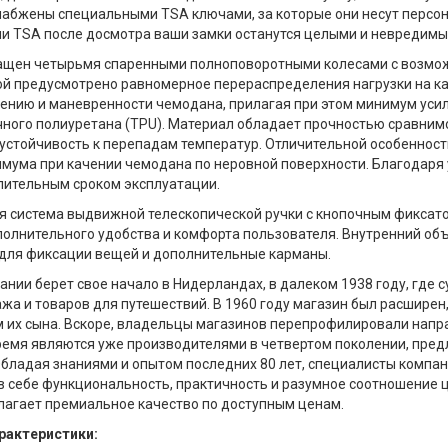
набжены специальными TSA ключами, за которые они несут персо
и TSA после досмотра ваши замки останутся целыми и невредимым
ащен четырьмя спаренными полноповоротными колесами с возмож
ой предусмотрено равномерное перераспределения нагрузки на ка
ению и маневренности чемодана, прилагая при этом минимум усил
ного полиуретана (TPU). Материал обладает прочностью сравнимой
стойчивость к перепадам температур. Отличительной особенност
мума при качении чемодана по неровной поверхности. Благодаря 
лительным сроком эксплуатации.
 система выдвижной телескопической ручки с кнопочным фиксат
полнительного удобства и комфорта пользователя. Внутренний об
для фиксации вещей и дополнительные карманы.
ании берет свое начало в Нидерландах, в далеком 1938 году, где 
жа и товаров для путешествий. В 1960 году магазин был расширен
 их сына. Вскоре, владельцы магазинов перепрофилировали напра
емя являются уже производителями в четвертом поколении, пре
Обладая знаниями и опытом последних 80 лет, специалисты компа
 себе функциональность, практичность и разумное соотношение ц
лагает премиальное качество по доступным ценам.
рактеристики: