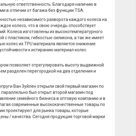
нальную ответственность. Благодаря наличию в
и в отличии от багажа без функции TSA.
ностью независимого разворота каждого колеса на
ждое колесо, что в свою очередь способствует
ий. Колеса изготовлены из высокотемпературного
 с пластиком, гибкостью силикона, а так же имеет
ью колес из TPU материала является снижение
устойчивости к истиранию материал колес
ором позволяет отрегулировать высоту выдвижной
ъем разделен перегородкой на два отделения и
супруги Ван Зуйлен открыли свой первый магазин по
, параллельно был открыт второй магазин под
вление семейного бизнеса в оптовую компанию и в
длагая современные высококачественные товары по
нии проектируют для рынка товары, которые
ены / качества. Сегодня продукция торговой марки