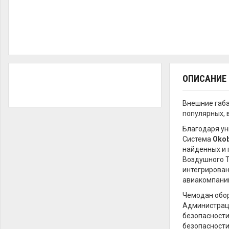
ОПИСАНИЕ
Внешние габа
популярных, в
Благодаря ун
Система
Oko
найденных и 
Воздушного 
интегрирован
авиакомпаний
Чемодан обор
Администраци
безопасности 
безопасности