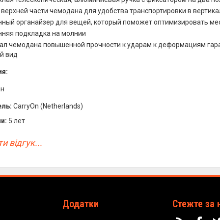
в верхней части чемодана для удобства транспортировки в верти
нный органайзер для вещей, который поможет оптимизировать ме
нняя подкладка на молнии
ал чемодана повышенной прочности к ударам к деформациям гара
й вид
я:
ан
ль:
CarryOn (Netherlands)
и:
5 лет
и відгук...
Додатки
Стежте за 