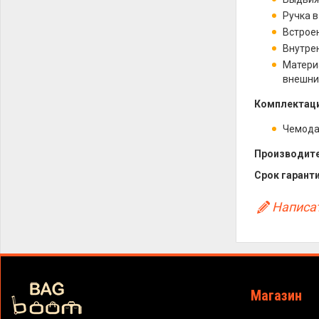
Ручка 
Встрое
Внутре
Матери
внешни
Комплектаци
Чемод
Производите
Срок гаранти
Написат
Магазин