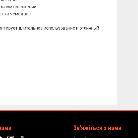
кальном положении
сто в чемодане
нтирует длительное использование и отличный
нами
Зв'яжіться з нами