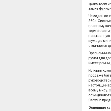
транспорте с
замке функци
Чемодан осн
360d. Систем
плавному кач
термопластич
повышенную у
шума до мини
отличается д
Эргономичная
ручки для до
имеет ремни 
История комп
продаже бага
руководством
настоящее вр
всему миру. 
объединяют в
CarryOn пред
Основные ха