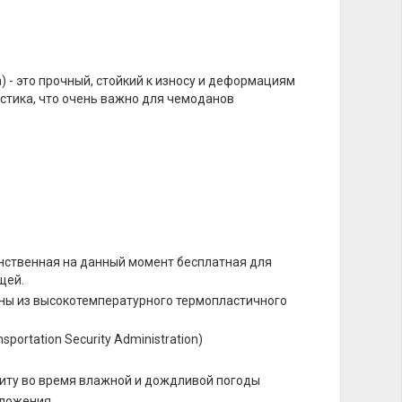
 - это прочный, стойкий к износу и деформациям
астика, что очень важно для чемоданов
инственная на данный момент бесплатная для
щей.
ны из высокотемпературного термопластичного
sportation Security Administration)
ту во время влажной и дождливой погоды
оложения