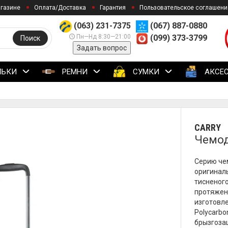
агазине
Оплата/Доставка
Гарантия
Пользовательское соглашени
(063) 231-7375
(067) 887-0880
Пн—Нд 8:30—21:00
(099) 373-3799
Поиск
Задать вопрос
ЛЬКИ
РЕМНИ
СУМКИ
АКСЕ
CARRY
Чемод
Серию че
оригинал
тисненого
протяжен
изготовл
Polycarb
брызгоза