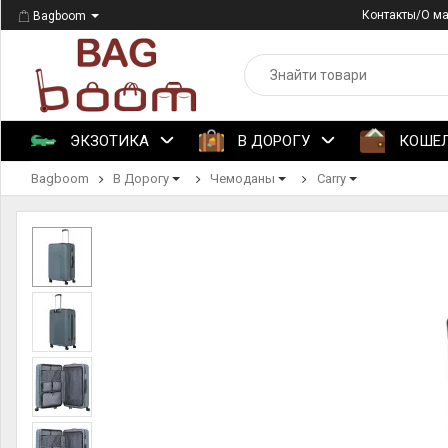
Контакты/О м
Bagboom
ЭКЗОТИКА
В ДОРОГУ
КОШЕ
Bagboom
В Дорогу
Чемоданы
Carry