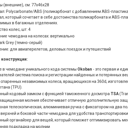
 (внешние), см: 77x46x28
л: Polycarbonate/ABS (поликарбонат с добавлением ABS-пластика)
л, который сочетает в себе достоинства поликарбоната и ABS-пл
зимых в багажных отделениях.
тво колес, шт: 4
ние чемодана на колесах: вертикально
ark Grey (темно-серый)
ение: для авиаперелетов, деловых поездок и путешествий
 конструкции:
е в чемодане уникального кода системы
Okoban
- это первая и ед
вателей система поиска и регистрации найденных и потерянных ве
 спаренных независимых колеса, вращающихся на 360d, изготовле
тана (TPU).
нный кодовый замком с функцией таможенного досмотра
TSA
(Tran
защищенная молния обеспечивает отличную дополнительную защи
ная телескопическая, алюминиевая ручка с фиксатором на два п
в верхней и боковой части чемодана для удобства транспортировк
нный органайзер для вещей, который поможет оптимизировать ме
нняя подкладка на молнии