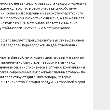
ностью независимого разворота каждого колеса на
ждое колесо, что в свою очередь способствует
ий. Колеса изготовлены из высокотемпературного
 с пластиком, гибкостью силикона, а так же имеет
ью колес из TPU материала является снижение
устойчивости к истиранию материал колес
ором позволяет отрегулировать высоту выдвижной
ъем разделен перегородкой на два отделения и
супруги Ван Зуйлен открыли свой первый магазин по
, параллельно был открыт второй магазин под
вление семейного бизнеса в оптовую компанию и в
длагая современные высококачественные товары по
нии проектируют для рынка товары, которые
ены / качества. Сегодня продукция торговой марки