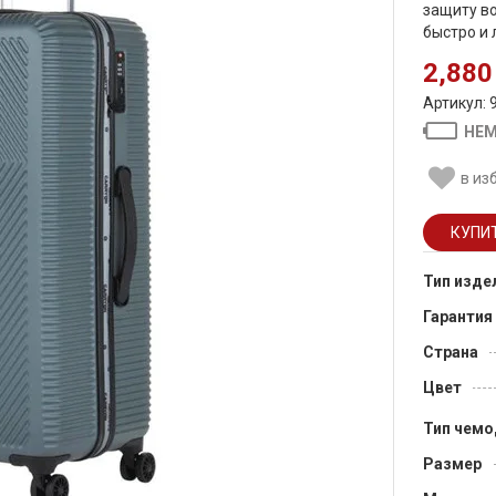
защиту в
быстро и 
2,880
Артикул: 
НЕМ
в из
Тип изде
Гарантия
Страна
Цвет
Тип чемо
Размер