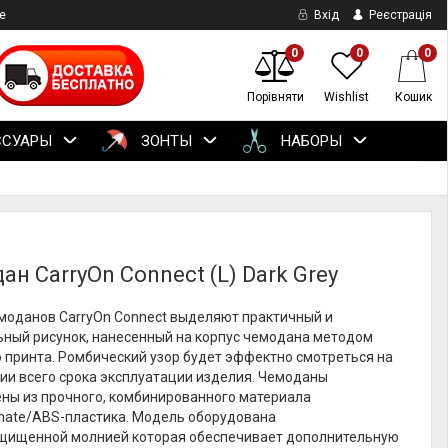
е
Вхід
Реєстрація
0
0
0
Порівняти
Wishlist
Кошик
ССУАРЫ
ЗОНТЫ
НАБОРЫ
н CarryOn Connect (L) Dark Grey
моданов CarryOn Connect выделяют практичный и
ьный рисунок, нанесенный на корпус чемодана методом
 принта. Ромбический узор будет эффектно смотреться на
ии всего срока эксплуатации изделия. Чемоданы
ены из прочного, комбинированного материала
onate/ABS-пластика. Модель оборудована
щищенной молнией которая обеспечивает дополнительную