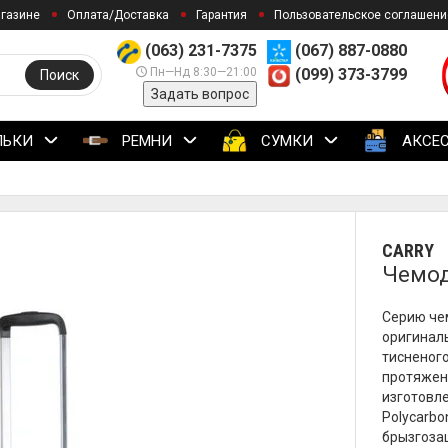
агазине
Оплата/Доставка
Гарантия
Пользовательское соглашени
(063) 231-7375
(067) 887-0880
Пн—Нд 8:30—21:00
(099) 373-3799
Поиск
Задать вопрос
ЛЬКИ
РЕМНИ
СУМКИ
АКСЕ
CARRY
Чемода
Серию че
оригинал
тисненого
протяжен
изготовл
Polycarb
брызгоза