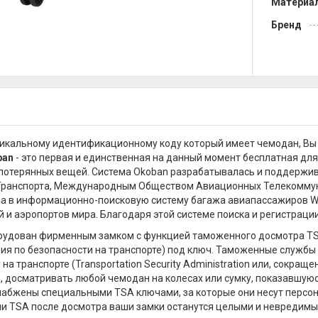
Материа
Бренд
икальному идентификационному коду который имеет чемодан, Вы 
ban
- это первая и единственная на данный момент бесплатная для
потерянных вещей. Система Okoban разрабатывалась и поддержи
Транспорта, Международным Обществом Авиационных Телекоммуни
а в информационно-поисковую систему багажа авиапассажиров W
 и аэропортов мира. Благодаря этой системе поиска и регистраци
удован фирменным замком с функцией таможенного досмотра TSA (T
я по безопасности на транспорте) под ключ. Таможенные службы
на транспорте (Transportation Security Administration или, сокращ
, досматривать любой чемодан на колесах или сумку, показавшуюс
набжены специальными TSA ключами, за которые они несут персо
и TSA после досмотра ваши замки останутся целыми и невредимым