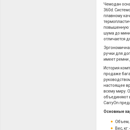
Чемодан осн
360d. Систем
плавному кач
термопластич
повышенную у
шума до мини
отличается д
Эргономичная
ручки для до
имеет ремни 
История комп
продаже бага
руководством
настоящее вр
всему миру. 
объединяют в
CarryOn пред
Основные ха
Объем, 
Вес, кг: 