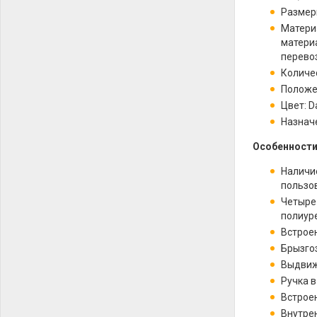
Размеры
Материа
материа
перево
Количес
Положе
Цвет: D
Назнач
Особенности
Наличи
пользо
Четыре
полиуре
Встрое
Брызго
Выдвиж
Ручка 
Встрое
Внутре