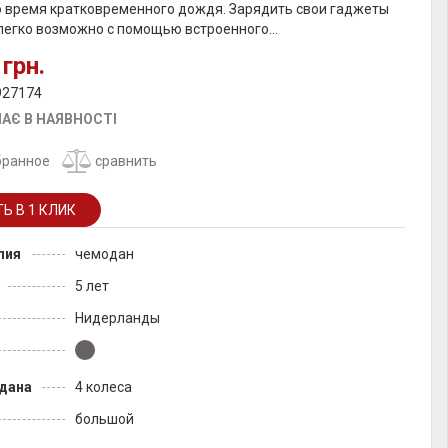
о время кратковременного дождя. Зарядить свои гаджеты
легко возможно с помощью встроенного...
 грн.
927174
АЄ В НАЯВНОСТІ
бранное
сравнить
лия
чемодан
5 лет
Нидерланды
дана
4 колеса
большой