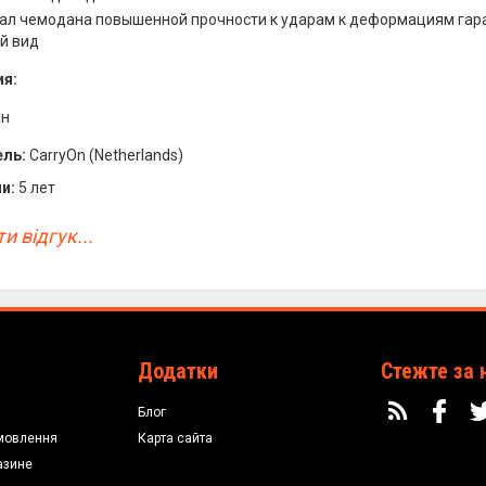
ал чемодана повышенной прочности к ударам к деформациям гара
й вид
я:
ан
ль:
CarryOn (Netherlands)
и:
5 лет
и відгук...
Додатки
Стежте за 
Блог
мовлення
Карта сайта
азине