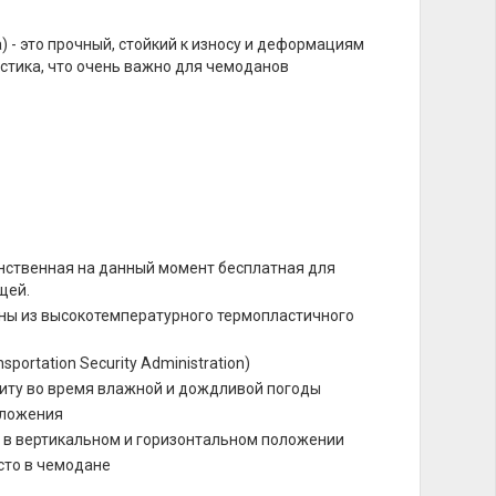
 - это прочный, стойкий к износу и деформациям
астика, что очень важно для чемоданов
инственная на данный момент бесплатная для
щей.
ны из высокотемпературного термопластичного
sportation Security Administration)
ту во время влажной и дождливой погоды
оложения
и в вертикальном и горизонтальном положении
сто в чемодане