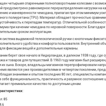
ащен четырьмя спаренными полноповоротными колесами с возмож
ой предусмотрено равномерное перераспределения нагрузки на ка
ению и маневренности чемодана, прилагая при этом минимум усил
ного полиуретана (TPU). Материал обладает прочностью сравнимой
стойчивость к перепадам температур. Отличительной особенност
мума при качении чемодана по неровной поверхности. Благодаря 
лительным сроком эксплуатации.
 система выдвижной телескопической ручки с кнопочным фиксат
полнительного удобства и комфорта пользователя. Внутренний об
для фиксации вещей и дополнительные карманы.
ании берет свое начало в Нидерландах, в далеком 1938 году, где 
жа и товаров для путешествий. В 1960 году магазин был расширен
 их сына. Вскоре, владельцы магазинов перепрофилировали напра
емя являются уже производителями в четвертом поколении, пре
Обладая знаниями и опытом последних 80 лет, специалисты компа
 себе функциональность, практичность и разумное соотношение ц
лагает премиальное качество по доступным ценам.
рактеристики:
л: 85
4.6