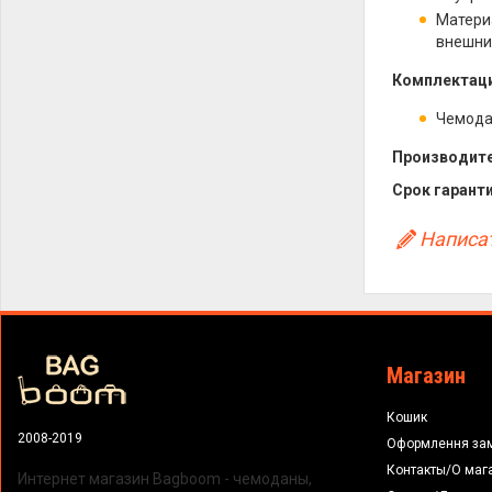
Матери
внешни
Комплектаци
Чемод
Производите
Срок гаранти
Написат
Магазин
Кошик
2008-2019
Оформлення за
Контакты/О маг
Интернет магазин Bagboom - чемоданы,