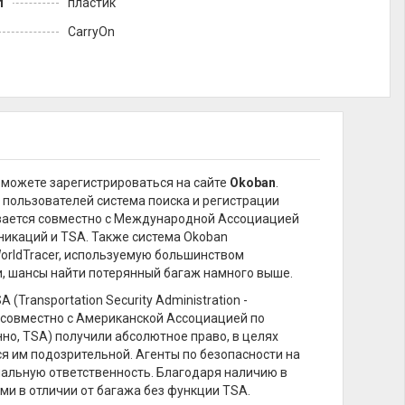
л
пластик
CarryOn
можете зарегистрироваться на сайте
Okoban
.
 пользователей система поиска и регистрации
вается совместно с Международной Ассоциацией
каций и TSA. Также система Okoban
orldTracer, используемую большинством
и, шансы найти потерянный багаж намного выше.
ransportation Security Administration -
 совместно с Американской Ассоциацией по
енно, TSA) получили абсолютное право, в целях
я им подозрительной. Агенты по безопасности на
нальную ответственность. Благодаря наличию в
и в отличии от багажа без функции TSA.