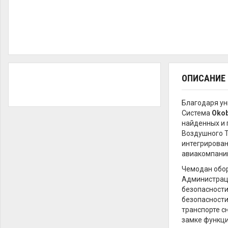
ОПИСАНИЕ
Благодаря ун
Система
Oko
найденных и 
Воздушного 
интегрирован
авиакомпаний
Чемодан обор
Администраци
безопасности 
безопасности
транспорте с
замке функци