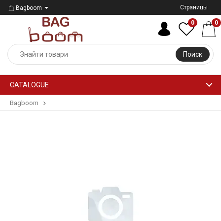
Страницы
Bagboom
0
0
Поиск
CATALOGUE
Bagboom