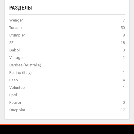
РАЗДЕЛЫ
Wenger
7
Tucano
50
Crumpler
8
2E
18
Gabol
0
Vintage
2
Caribee (Australia)
1
Ferrino (Italy)
1
Paso
4
Volunteer
1
Epol
1
Fouvor
0
Onepolar
37