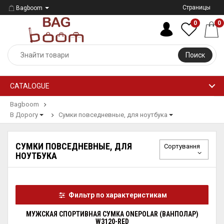
Страницы
Bagboom
0
0
Поиск
CATALOGUE
Bagboom
В Дорогу
Сумки повседневные, для ноутбука
СУМКИ ПОВСЕДНЕВНЫЕ, ДЛЯ
Сортування
НОУТБУКА
Фильтр по характеристикам
МУЖСКАЯ СПОРТИВНАЯ СУМКА ONEPOLAR (ВАНПОЛАР)
W3120-RED