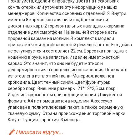
Пожалуйста, сделайте проверку цвета на нескольких
компьютерах или уточните эту информацию у наших
менеджеров. Количество основных отделений: 2. Внутри
имеется 8 кармашков для визиток, банковских и
дисконтных карт, 2 горизонтальных накладных кармана.
отделение для смартфона. На внешней стороне есть
прорезной карман на молнии. В комплект к модели
прилагается съемный запястной ремешок-петля. Его длина
не регулируется и составляет 22 см. Борсетка пригодна к
ношению в руке, на запястье. Изделие имеет жесткий
каркас. Это значит, что оно не будет мяться и
деформироваться в процессе использования. Подклада
изготовлена из плотной ткани. Материал: кожа под
крокодила. Цвет: темный синий. Цвет фурнитуры:
серебро.nbsp; Внешние размеры: 21*12*2,5 см. nbsp;
Изделие закрывается при помощи молнии. Документы
формата А4 не помещаются в изделии. Аксессуар
упакован в полиэтиленовый пакет, а также фирменную
тканевую сумку. Страна происхождения торговой марки
Karya - Турция. Гарантия: 3 месяца.
Написати відгук...