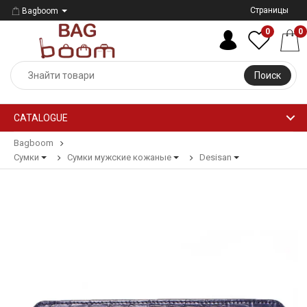
Страницы
Bagboom
0
0
Поиск
CATALOGUE
Bagboom
Сумки
Сумки мужские кожаные
Desisan