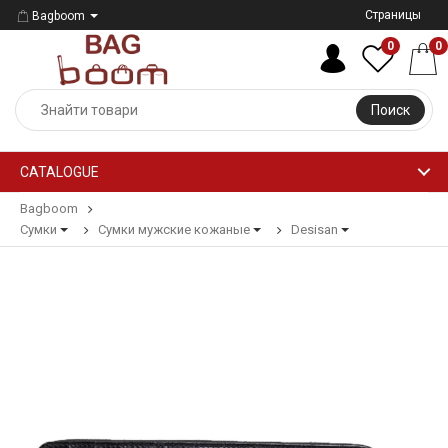
Страницы
Bagboom
0
0
Поиск
CATALOGUE
Bagboom
Сумки
Сумки мужские кожаные
Desisan