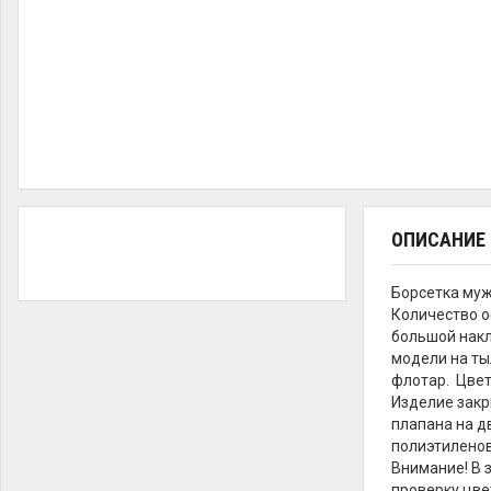
ОПИСАНИЕ
Борсетка муж
Количество о
большой накл
модели на ты
флотар. Цвет
Изделие закр
плапана на д
полиэтиленов
Внимание! В 
проверку цве