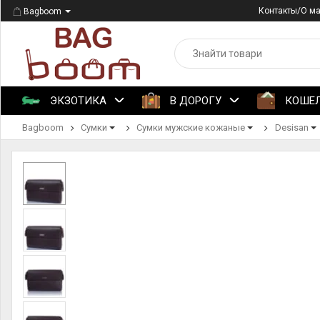
Контакты/О м
Bagboom
ЭКЗОТИКА
В ДОРОГУ
КОШЕ
Bagboom
Сумки
Сумки мужские кожаные
Desisan