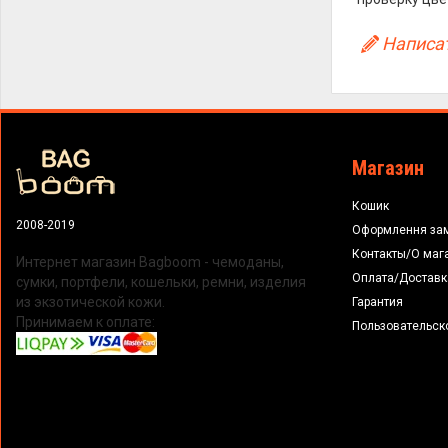
Написат
Магазин
Кошик
2008-2019
Оформлення за
Контакты/О маг
Интернет магазин Bagboom - чемоданы,
Оплата/Доставк
сумки, портфели, кошельки, ремни, изделия
из экзотической кожи.
Гарантия
Принимаем к оплате:
Пользовательск