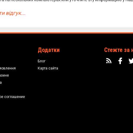
и відгук...
Додатки
Стежте за 
Блог
мовлення
Карта сайта
азине
а
ое соглашение