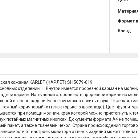
Материа
Формат 
Бренд
ская кожаная KARLET (КАРЛЕТ) SHI5679-019
сновных отделений: 1. Внутри имеется прорезной карман на молнии
адной карман. На тыльной стороне есть прорезной карман на мол
льной стороне ладони. Борсетку можно носить в руке. Подклада из
: темный коричневый (оттенок горького шоколада). Цвет фурнитуры
ывается при помощи молнии, края которой можно пристегнуть к тел
вух потайных магнитных кнопках. Документы формата А4 не помещ
ый пакет, а также тканевый чехол. Страна происхождения торговой 
зависимости от настроек монитора оттенок изделия может отличат
та на нескольких компьютерах или уточните эту информацию у на