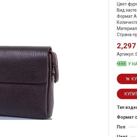
Цвет фурн
Вид засте
Формат А
Количеств
Материал
Страна-п
2,297
Артикул: 
У Н
КУ
Тип изде
Формат 
Пол
Цвет