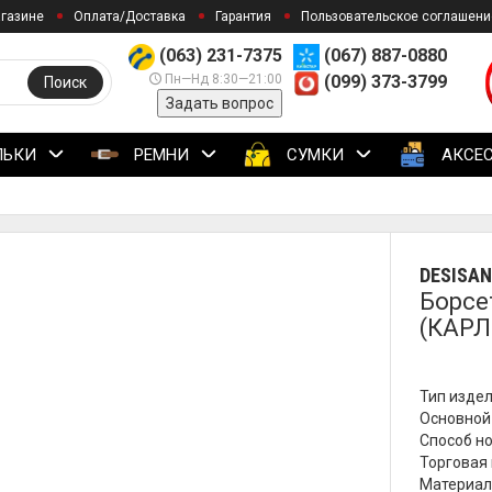
агазине
Оплата/Доставка
Гарантия
Пользовательское соглашени
(063) 231-7375
(067) 887-0880
Пн—Нд 8:30—21:00
(099) 373-3799
Поиск
Задать вопрос
ЛЬКИ
РЕМНИ
СУМКИ
АКСЕ
DESISAN
Борсе
(КАРЛ
Тип издел
Основной
Способ но
Торговая 
Материал