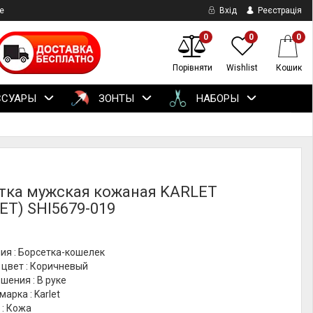
е
Вхід
Реєстрація
0
0
0
Порівняти
Wishlist
Кошик
ССУАРЫ
ЗОНТЫ
НАБОРЫ
тка мужская кожаная KARLET
ЕТ) SHI5679-019
ия : Борсетка-кошелек
 цвет : Коричневый
шения : В руке
марка : Karlet
 : Кожа