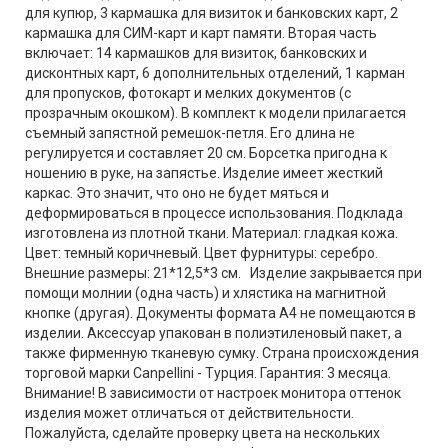
для купюр, 3 кармашка для визиток и банковских карт, 2
кармашка для СИМ-карт и карт памяти. Вторая часть
включает: 14 кармашков для визиток, банковских и
дисконтных карт, 6 дополнительных отделений, 1 карман
для пропусков, фотокарт и мелких документов (с
прозрачным окошком). В комплект к модели прилагается
съемный запястной ремешок-петля. Его длина не
регулируется и составляет 20 см. Борсетка пригодна к
ношению в руке, на запястье. Изделие имеет жесткий
каркас. Это значит, что оно не будет мяться и
деформироваться в процессе использования. Подклада
изготовлена из плотной ткани. Материал: гладкая кожа.
Цвет: темный коричневый. Цвет фурнитуры: серебро.
Внешние размеры: 21*12,5*3 см. Изделие закрывается при
помощи молнии (одна часть) и хлястика на магнитной
кнопке (другая). Документы формата А4 не помещаются в
изделии. Аксессуар упакован в полиэтиленовый пакет, а
также фирменную тканевую сумку. Страна происхождения
торговой марки Canpellini - Турция. Гарантия: 3 месяца.
Внимание! В зависимости от настроек монитора оттенок
изделия может отличаться от действительности.
Пожалуйста, сделайте проверку цвета на нескольких