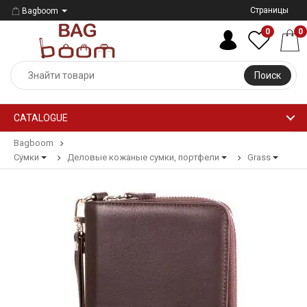
Страницы
Bagboom
0
0
Поиск
CATALOGUE
Bagboom
Сумки
Деловые кожаные сумки, портфели
Grass