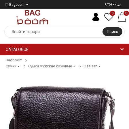
Страницы
Bagboom
0
0
Поиск
CATALOGUE
Bagboom
Сумки
Сумки мужские кожаные
Desisan