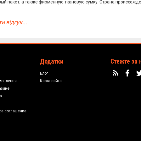
ый пакет, а также фирменную тканевую сумку. Страна происхождени
и відгук...
Додатки
Стежте за 
Блог
мовлення
Карта сайта
азине
а
ое соглашение