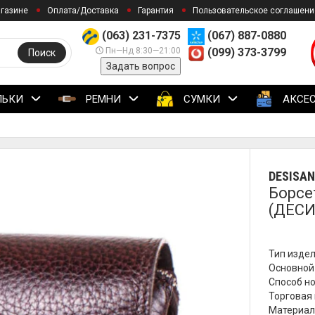
агазине
Оплата/Доставка
Гарантия
Пользовательское соглашени
(063) 231-7375
(067) 887-0880
Пн—Нд 8:30—21:00
(099) 373-3799
Поиск
Задать вопрос
ЛЬКИ
РЕМНИ
СУМКИ
АКСЕ
DESISAN
Борсе
(ДЕСИ
Тип издел
Основной
Способ но
Торговая 
Материал