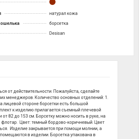
л
натурал кожа
кошелька
борсетка
Desisan
ься от действительности. Пожалуйста, сделайте
их менеджеров. Количество основных отделений: 1.
На лицевой стороне борсетки есть большой
мплект к изделию прилагается съемный плечевой
т 82 до 153 см. Борсетку можно носить в руке, на
а флотар. Цвет: темный бордово-коричневый. Цвет
ься. Изделие закрывается при помощи молнии, а
 помещаются в изделии. Борсетка упакована в