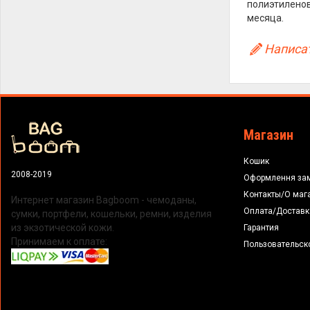
полиэтиленов
месяца.
Написат
Магазин
Кошик
2008-2019
Оформлення за
Контакты/О маг
Интернет магазин Bagboom - чемоданы,
Оплата/Доставк
сумки, портфели, кошельки, ремни, изделия
из экзотической кожи.
Гарантия
Принимаем к оплате:
Пользовательск