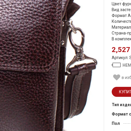
Цвет фурн
Вид засте
Формат А
Количеств
Материал
Страна-п
В компле
2,527
Артикул: 
НЕМ
в из
Тип изде
Формат 
Пол