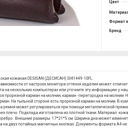
Цвет
Материа
Формат 
Бренд
ская кожаная DESISAN (ДЕСИСАН) SHI1449-10FL
зависимости от настроек монитора оттенок изделия может отличат
та на нескольких компьютерах или уточните эту информацию у наш
ся прорезной карман на молнии, карман -перегородка на молнии. 
рман. На тыльной стороне есть прорезной карман на молнии. В ко
а ремня может регулироваться при помощи металлической пряжки о
рез плечо. Подклада изготовлена из плотной ткани. Материал: кож
еребро. Внешние размеры: 17*21*5 см. Ширина дна может изменят
а на двух потайных магнитных кнопках. Документы формата А4 не