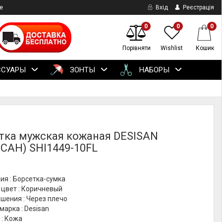
е
Вхід
Реєстрація
0
0
0
Порівняти
Wishlist
Кошик
ССУАРЫ
ЗОНТЫ
НАБОРЫ
тка мужская кожаная DESISAN
САН) SHI1449-10FL
ия : Борсетка-сумка
 цвет : Коричневый
шения : Через плечо
марка : Desisan
 : Кожа