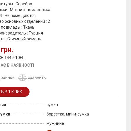
итуры : Серебро
жки : Магнитная застежка
4 : Не помещаются
о основных отделений : 2
 подклады : Ткань
роизводитель : Турция
кте : Съемный ремень
 грн.
SHI1449-10FL
АЄ В НАЯВНОСТІ
бранное
сравнить
лия
сумка
сумки
борсетка, мини-сумка
мужчине