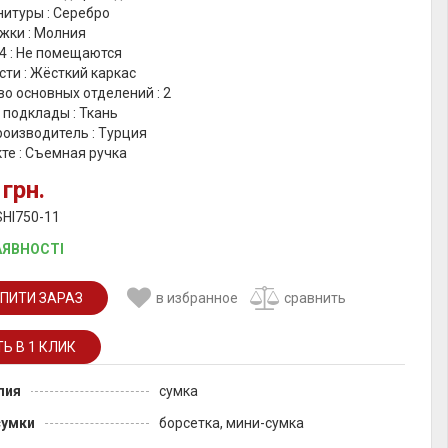
итуры : Серебро
жки : Молния
4 : Не помещаются
ти : Жёсткий каркас
о основных отделений : 2
 подклады : Ткань
роизводитель : Турция
те : Съемная ручка
 грн.
SHI750-11
АЯВНОСТІ
ПИТИ ЗАРАЗ
в избранное
сравнить
лия
сумка
сумки
борсетка, мини-сумка