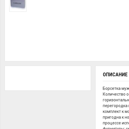
ОПИСАНИЕ
Борсетка муж
Количество о
горизонтальн
перегородка 
комплект к м
пригодна к н
процессе исп
фурнитуры: с