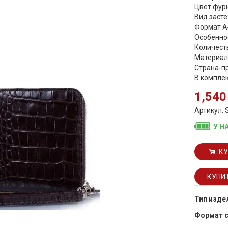
Цвет фурн
Вид засте
Формат А
Особеннос
Количеств
Материал
Страна-п
В комплек
1,540
Артикул: 
У Н
КУ
Тип изде
Формат 