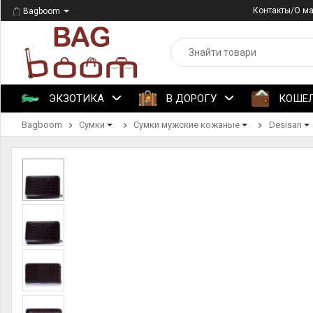
Контакты/О м
Bagboom
ЭКЗОТИКА
В ДОРОГУ
КОШЕ
Bagboom
Сумки
Сумки мужские кожаные
Desisan