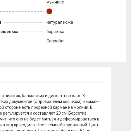
мужчине
л
натурал кожа
кошелька
борсетка
Canpellini
я визиток, банковских и дисконтных карт, 3
лких документов (с прозрачным окошком), карман-
ой стороне есть прорезной карман на молнии. В
 регулируется и составляет 20 см. Борсетка
ачит, что оно не будет мяться и деформироваться в
жа под крокодила. Цвет: темный коричневый. Цвет
при помощи молнии. Документы формата А4 не