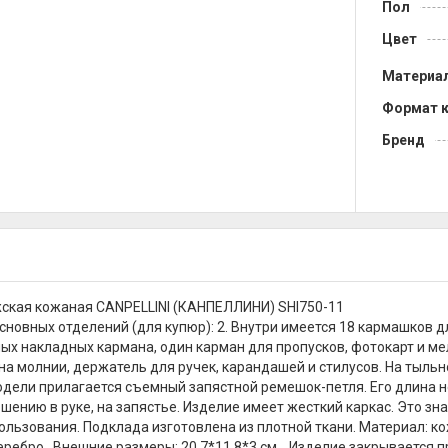
Пол
Цвет
Материа
Формат 
Бренд
ская кожаная CANPELLINI (КАНПЕЛЛИНИ) SHI750-11
сновных отделений (для купюр): 2. Внутри имеется 18 кармашков дл
ых накладных кармана, один карман для пропусков, фотокарт и ме
на молнии, держатель для ручек, карандашей и стилусов. На тыльн
одели прилагается съемный запястной ремешок-петля. Его длина не
ошению в руке, на запястье. Изделие имеет жесткий каркас. Это зн
ользования. Подклада изготовлена из плотной ткани. Материал: ко
еребро. Внешние размеры: 20,7*11,8*3 см. Изделие закрывается 