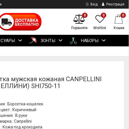
е
Вхід
Реєстрація
0
0
0
Порівняти
Wishlist
Кошик
ССУАРЫ
ЗОНТЫ
НАБОРЫ
тка мужская кожаная CANPELLINI
ЕЛЛИНИ) SHI750-11
ия : Борсетка-кошелек
 цвет : Коричневый
шения : В руке
арка : Canpellini
 : Кожа под крокодила