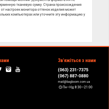
фирменную тканевую сумку. Страна происхождения
ти от настроек монитора оттенок изделия может
кольких компьютерах или уточните эту информацию у
нами
Зв'яжіться з нами
(063) 231-7375
(067) 887-0880
mail@bagboom.com.ua
Пн—Нд 8:30—21:00