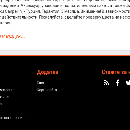
 изделии. Аксессуар упакован в полиэтиленовый пакет, а также 
и Canpellini - Турция. Гарантия: 3 месяца. Внимание! В зависимос
т действительности. Пожалуйста, сделайте проверку цвета на нес
жеров.
и відгук...
Додатки
Стежте за 
Блог
мовлення
Карта сайта
азине
а
ое соглашение