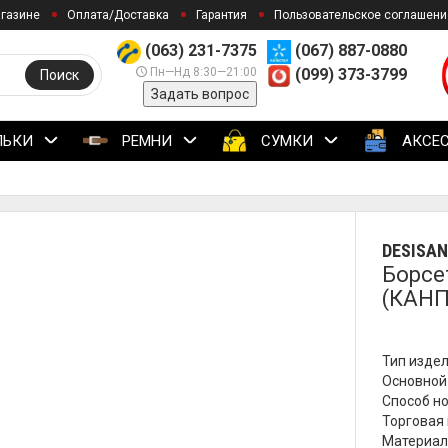
агазине
Оплата/Доставка
Гарантия
Пользовательское соглашени
(063) 231-7375
(067) 887-0880
Пн—Нд 8:30—21:00
(099) 373-3799
Поиск
Задать вопрос
ЛЬКИ
РЕМНИ
СУМКИ
АКСЕ
DESISAN
Борсе
(КАНП
Тип издел
Основной
Способ но
Торговая м
Материал