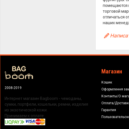
помещаются в
торговой марк
отличаться о
наших менед
Написат
Магазин
Кошик
2008-2019
Оформлення за
Контакты/О маг
Интернет магазин Bagboom - чемоданы,
Оплата/Доставк
сумки, портфели, кошельки, ремни, изделия
из экзотической кожи.
Гарантия
Принимаем к оплате:
Пользовательск