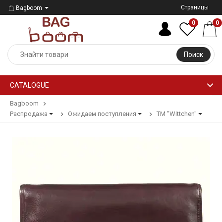
Страницы
Bagboom
0
0
Поиск
CATALOGUE
Bagboom
Распродажа
Ожидаем поступления
ТМ "Wittchen"