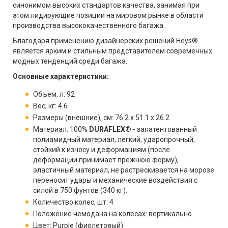
синонимом высоких стандартов качества, занимая при
этом лидирующие позиции на мировом рынке в области
производства высококачественного багажа.
Благодаря применению дизайнерских решений Heys®
является ярким и стильным представителем современных
модных тенденций среди багажа.
Основные характеристики:
Объем, л: 92
Вес, кг: 4.6
Размеры (внешние), см: 76.2 x 51.1 x 26.2
Материал: 100%
DURAFLEX®
- запатентованный
полиамидный материал, легкий, ударопрочный,
стойкий к износу и деформациям (после
деформации принимает прежнюю форму),
эластичный материал, не растрескивается на морозе
переносит удары и механические воздействия с
силой в 750 фунтов (340 кг).
Количество колес, шт: 4
Положение чемодана на колесах: вертикально
Цвет: Purple (фиолетовый)