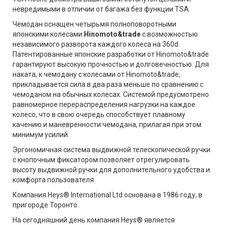
невредимыми в отличии от багажа без функции TSA.
Чемодан оснащен четырьмя полноповоротными
японскими колесами
Hinomoto&trade
с возможностью
независимого разворота каждого колеса на 360d.
Патентированные японские разработки от Hinomoto&trade
гарантируют высокую прочностью и долговечностью. Для
наката, к чемодану с колесами от Hinomoto&trade,
прикладывается сила в два раза меньше по сравнению с
чемоданом на обычных колесах. Системой предусмотрено
равномерное перераспределения нагрузки на каждое
колесо, что в свою очередь способствует плавному
качению и маневренности чемодана, прилагая при этом
минимум усилий.
Эргономичная система выдвижной телескопической ручки
с кнопочным фиксатором позволяет отрегулировать
высоту выдвижной ручки для дополнительного удобства и
комфорта пользователя.
Компания Heys® International Ltd основана в 1986 году, в
пригороде Торонто.
На сегодняшний день компания Heys® является