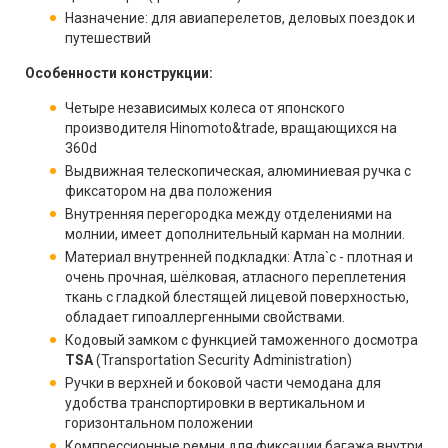
Назначение: для авиаперелетов, деловых поездок и
путешествий
Особенности конструкции:
Четыре независимых колеса от японского
производителя Hinomoto&trade, вращающихся на
360d
Выдвижная телескопическая, алюминиевая ручка с
фиксатором на два положения
Внутренняя перегородка между отделениями на
молнии, имеет дополнительный карман на молнии.
Материал внутренней подкладки: Атла`с - плотная и
очень прочная, шёлковая, атласного переплетения
ткань с гладкой блестящей лицевой поверхностью,
обладает гипоаллергенными свойствами.
Кодовый замком с функцией таможенного досмотра
TSA
(Transportation Security Administration)
Ручки в верхней и боковой части чемодана для
удобства транспортировки в вертикальном и
горизонтальном положении
Компрессионные ремни для фиксации багажа внутри