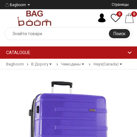
Страницы
Bagboom
0
0
Поиск
CATALOGUE
Bagboom
В Дорогу
Чемоданы
Heys(Canada)