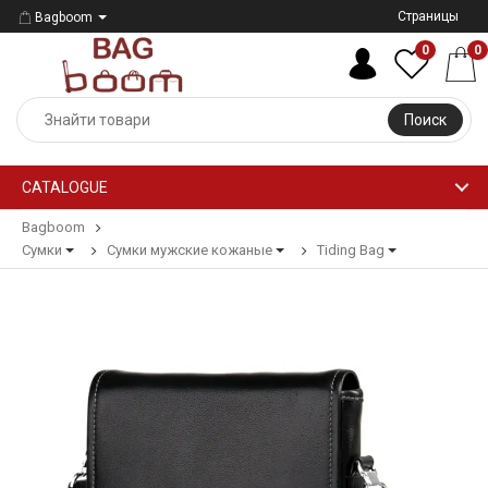
Страницы
Bagboom
0
0
Поиск
CATALOGUE
Bagboom
Сумки
Сумки мужские кожаные
Tiding Bag