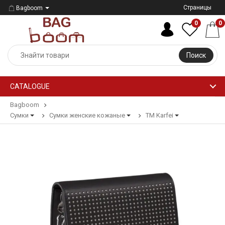
Страницы
Bagboom
0
0
Поиск
CATALOGUE
Bagboom
Сумки
Сумки женские кожаные
ТМ Karfei