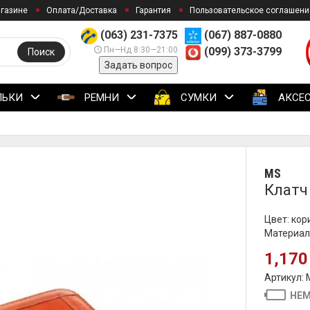
агазине
Оплата/Доставка
Гарантия
Пользовательское соглашени
(063) 231-7375
(067) 887-0880
Пн—Нд 8:30—21:00
(099) 373-3799
Поиск
Задать вопрос
ЛЬКИ
РЕМНИ
СУМКИ
АКСЕ
MS
Клатч
Цвет: ко
Материал
1,170
Артикул:
НЕМ