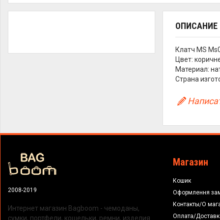
ОПИСАНИЕ
Клатч MS Ms
Цвет: коричн
Материал: на
Страна изгот
Написат
Магазин
Кошик
2008-2019
Оформлення за
Контакты/О маг
Интернет магазин Bagboom - чемоданы,
Оплата/Доставк
сумки, портфели, кошельки, ремни, изделия