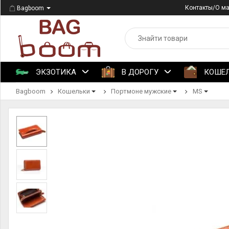
Контакты/О м
Bagboom
ЭКЗОТИКА
В ДОРОГУ
КОШЕ
Bagboom
Кошельки
Портмоне мужские
MS