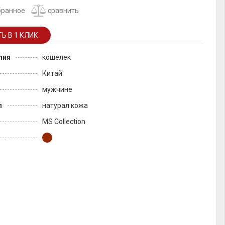
бранное
сравнить
лия
кошелек
Китай
мужчине
л
натурал кожа
MS Collection