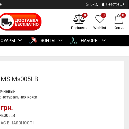
е
Вхід
Реєстрація
0
0
0
Порівняти
Wishlist
Кошик
ССУАРЫ
ЗОНТЫ
НАБОРЫ
 MS Ms005LB
ричневый
: натуральная кожа
 грн.
 Ms005LB
АЄ В НАЯВНОСТІ