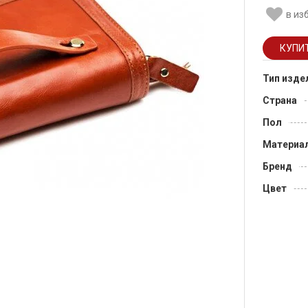
в из
Тип изде
Страна
Пол
Материа
Бренд
Цвет