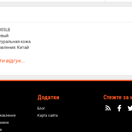
005LB
евый
туральная кожа
овления: Китай
и відгук...
Додатки
Стежте за 
Блог
мовлення
Карта сайта
азине
а